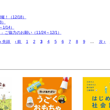
！（12/18）
8）
1/14）
協力のお願い（11/24～12/1）
先
« 先頭
前
‹ 前
ペ
1
ペ
2
カ
3
ペ
4
ペ
5
ペ
6
ペ
7
ペ
8
ペ
9
…
次
次 ›
頭
ペ
ー
ー
レ
ー
ー
ー
ー
ー
ー
ペ
ペ
ー
ジ
ジ
ン
ジ
ジ
ジ
ジ
ジ
ジ
ー
ー
ジ
ト
ジ
ジ
ペ
ー
ジ