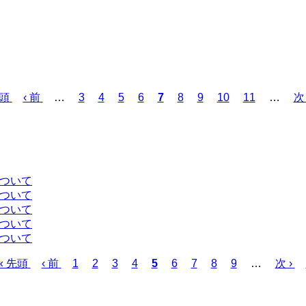
先頭
前
‹ 前
…
ペ
3
ペ
4
ペ
5
ペ
6
カ
7
ペ
8
ペ
9
ペ
10
ペ
11
…
次
次 
ペ
ー
ー
ー
ー
レ
ー
ー
ー
ー
ペ
ー
ジ
ジ
ジ
ジ
ン
ジ
ジ
ジ
ジ
ー
ジ
ト
ジ
ペ
ー
について
ジ
について
について
について
について
先
« 先頭
前
‹ 前
ペ
1
ペ
2
ペ
3
ペ
4
カ
5
ペ
6
ペ
7
ペ
8
ペ
9
…
次
次 ›
頭
ペ
ー
ー
ー
ー
レ
ー
ー
ー
ー
ペ
ペ
ー
ジ
ジ
ジ
ジ
ン
ジ
ジ
ジ
ジ
ー