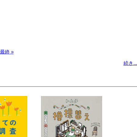
最
最終 »
終
続き...
ペ
ー
ジ