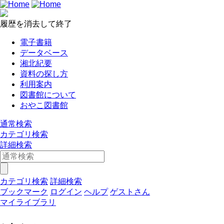
履歴を消去して終了
電子書籍
データベース
湘北紀要
資料の探し方
利用案内
図書館について
おやこ図書館
通常検索
カテゴリ検索
詳細検索
カテゴリ検索
詳細検索
ブックマーク
ログイン
ヘルプ
ゲストさん
マイライブラリ