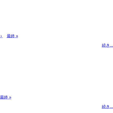
›
最
最終 »
終
続き...
ペ
ー
ジ
最
最終 »
終
続き...
ペ