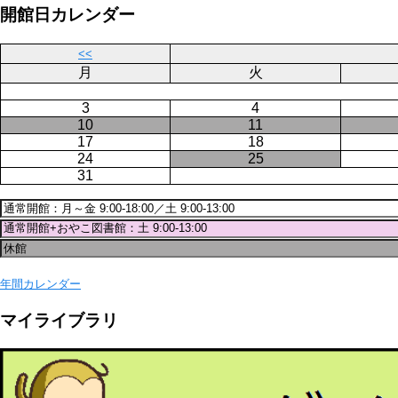
ジ
開館日カレンダー
送
り
<<
月
火
3
4
10
11
17
18
24
25
31
年間カレンダー
マイライブラリ