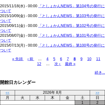
ジ
2015/11/18(水) - 00:00
「としょかんNEWS」第104号の発行に
ついて
2015/10/09(金) - 00:00
「としょかんNEWS」第103号の発行に
ついて
2015/09/11(金) - 00:00
「としょかんNEWS」第102号の発行に
ついて
2015/08/07(金) - 00:00
「としょかんNEWS」第101号の発行に
ついて
2015/07/13(月) - 00:00
「としょかんNEWS」第100号の発行に
ついて
先
« 先頭
前
‹ 前
…
ペ
4
ペ
5
ペ
6
ペ
7
カ
8
ペ
9
ペ
10
ペ
11
頭
ペ
12
…
ー
ー
次
次 ›
ー
最
最終 »
ー
レ
ー
ー
ー
ペ
ペ
ー
ジ
ジ
ペ
ジ
終
ジ
ン
ジ
ジ
ジ
ー
続き...
ー
ジ
ー
ペ
ト
ジ
ジ
ジ
ー
ペ
送
開館日カレンダー
ジ
ー
り
ジ
2026年 8月
<<
>>
月
火
水
木
金
土
日
1
2