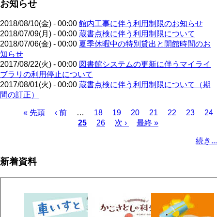
お知らせ
2018/08/10(金) - 00:00
館内工事に伴う利用制限のお知らせ
2018/07/09(月) - 00:00
蔵書点検に伴う利用制限について
2018/07/06(金) - 00:00
夏季休暇中の特別貸出と開館時間のお
知らせ
2017/08/22(火) - 00:00
図書館システムの更新に伴うマイライ
ブラリの利用停止について
2017/08/01(火) - 00:00
蔵書点検に伴う利用制限について（期
間の訂正）
先
« 先頭
前
‹ 前
…
ペ
18
ペ
19
ペ
20
ペ
21
ペ
22
ペ
23
ペ
24
頭
ペ
カ
25
ー
ペ
26
ー
次
次 ›
ー
最
最終 »
ー
ー
ー
ー
ペ
ペ
ー
レ
ジ
ー
ジ
ペ
ジ
終
ジ
ジ
ジ
ジ
ー
続き...
ー
ジ
ン
ジ
ー
ペ
ジ
ジ
ト
ジ
ー
送
新着資料
ペ
ジ
り
ー
ジ