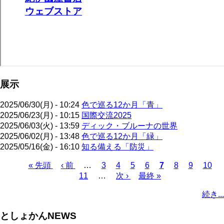
展示
2025/06/30(月) - 10:24
色で巡る12か月「青」
2025/06/23(月) - 10:15
国際交流2025
2025/06/03(火) - 13:59
ディック・ブルーナの世界
2025/06/02(月) - 13:48
色で巡る12か月「緑」
2025/05/16(金) - 16:10
知る備える「防災」
先
« 先頭
前
‹ 前
…
ペ
3
ペ
4
ペ
5
ペ
6
カ
7
ペ
8
ペ
9
ペ
10
頭
ペ
11
…
ー
ー
次
次 ›
ー
最
最終 »
ー
レ
ー
ー
ー
ペ
ペ
ー
ジ
ジ
ペ
ジ
終
ジ
ン
ジ
ジ
ジ
ー
続き...
ー
ジ
ー
ペ
ト
ジ
ジ
ジ
ー
ペ
送
としょかんNEWS
ジ
ー
り