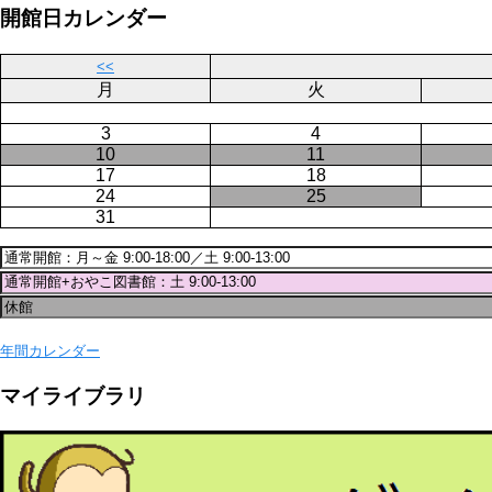
ー
ジ
開館日カレンダー
ジ
送
り
<<
月
火
3
4
10
11
17
18
24
25
31
年間カレンダー
マイライブラリ