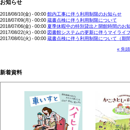
お知らせ
2018/08/10(金) - 00:00
館内工事に伴う利用制限のお知らせ
2018/07/09(月) - 00:00
蔵書点検に伴う利用制限について
2018/07/06(金) - 00:00
夏季休暇中の特別貸出と開館時間のお
2017/08/22(火) - 00:00
図書館システムの更新に伴うマイライ
2017/08/01(火) - 00:00
蔵書点検に伴う利用制限について（期
先
« 先頭
頭
ペ
ペ
ー
ー
ジ
新着資料
ジ
送
り