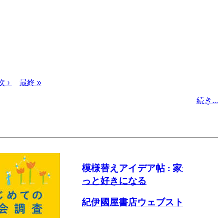
次
次 ›
最
最終 »
ペ
終
続き...
ー
ペ
ジ
ー
ジ