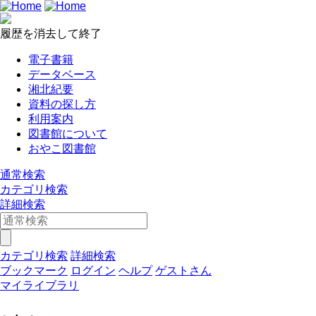
履歴を消去して終了
電子書籍
データベース
湘北紀要
資料の探し方
利用案内
図書館について
おやこ図書館
通常検索
カテゴリ検索
詳細検索
カテゴリ検索
詳細検索
ブックマーク
ログイン
ヘルプ
ゲストさん
マイライブラリ