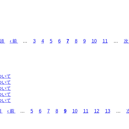
先頭
前
‹ 前
…
ペ
3
ペ
4
ペ
5
ペ
6
カ
7
ペ
8
ペ
9
ペ
10
ペ
11
…
次
次 
ペ
ー
ー
ー
ー
レ
ー
ー
ー
ー
ペ
ー
ジ
ジ
ジ
ジ
ン
ジ
ジ
ジ
ジ
ー
ジ
ト
ジ
ペ
ー
ついて
ジ
ついて
ついて
ついて
ついて
頭
前
‹ 前
…
ペ
5
ペ
6
ペ
7
ペ
8
カ
9
ペ
10
ペ
11
ペ
12
ペ
13
…
次
ペ
ー
ー
ー
ー
レ
ー
ー
ー
ー
ー
ジ
ジ
ジ
ジ
ン
ジ
ジ
ジ
ジ