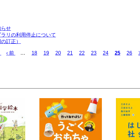
知らせ
ブラリの利用停止について
間の訂正）
前
‹ 前
…
ペ
18
ペ
19
ペ
20
ペ
21
ペ
22
ペ
23
ペ
24
カ
25
ペ
26
ペ
ー
ー
ー
ー
ー
ー
ー
レ
ー
ー
ジ
ジ
ジ
ジ
ジ
ジ
ジ
ン
ジ
ジ
ト
ペ
ー
ジ