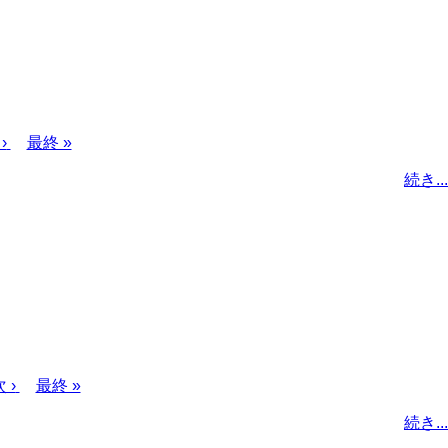
›
最
最終 »
終
続き...
ペ
ー
ジ
次
 ›
最
最終 »
ペ
終
続き...
ー
ペ