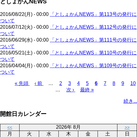
としょかんNEWS
ジ
ー
り
ジ
2016/08/22(月) - 00:00
「としょかんNEWS」第113号の発行に
ついて
2016/07/12(火) - 00:00
「としょかんNEWS」第112号の発行に
ついて
2016/06/29(水) - 00:00
「としょかんNEWS」第111号の発行に
ついて
2016/05/21(土) - 00:00
「としょかんNEWS」第110号の発行に
ついて
2016/04/04(月) - 00:00
「としょかんNEWS」第109号の発行に
ついて
先
« 先頭
前
‹ 前
…
ペ
2
ペ
3
ペ
4
ペ
5
カ
6
ペ
7
ペ
8
ペ
9
ペ
10
頭
ペ
…
ー
次
次 ›
ー
ー
最
最終 »
ー
レ
ー
ー
ー
ー
ペ
ペ
ー
ジ
ペ
ジ
ジ
終
ジ
ン
ジ
ジ
ジ
ジ
ー
続き...
ー
ジ
ー
ペ
ト
ジ
ジ
ジ
ー
ペ
送
開館日カレンダー
ジ
ー
り
ジ
2026年 8月
<<
>>
月
火
水
木
金
土
日