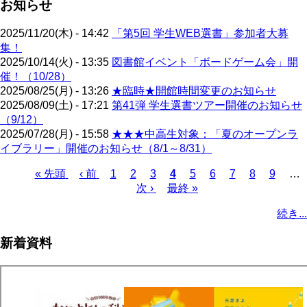
お知らせ
2025/11/20(木) - 14:42
「第5回 学生WEB選書」参加者大募
集！
2025/10/14(火) - 13:35
図書館イベント「ボードゲーム会」開
催！（10/28）
2025/08/25(月) - 13:26
★臨時★開館時間変更のお知らせ
2025/08/09(土) - 17:21
第41弾 学生選書ツアー開催のお知らせ
（9/12）
2025/07/28(月) - 15:58
★★★中高生対象：「夏のオープンラ
イブラリー」開催のお知らせ（8/1～8/31）
先
« 先頭
前
‹ 前
ペ
1
ペ
2
ペ
3
カ
4
ペ
5
ペ
6
ペ
7
ペ
8
ペ
9
…
頭
ペ
ー
ー
次
次 ›
ー
最
最終 »
レ
ー
ー
ー
ー
ー
ペ
ペ
ー
ジ
ジ
ペ
ジ
終
ン
ジ
ジ
ジ
ジ
ジ
ー
続き...
ー
ジ
ー
ペ
ト
ジ
ジ
ジ
ー
ペ
送
新着資料
ジ
ー
り
ジ