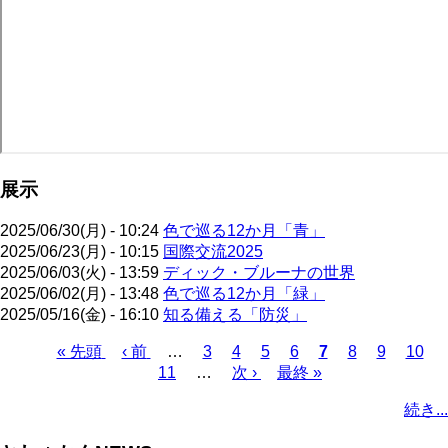
展示
2025/06/30(月) - 10:24
色で巡る12か月「青」
2025/06/23(月) - 10:15
国際交流2025
2025/06/03(火) - 13:59
ディック・ブルーナの世界
2025/06/02(月) - 13:48
色で巡る12か月「緑」
2025/05/16(金) - 16:10
知る備える「防災」
先
« 先頭
前
‹ 前
…
ペ
3
ペ
4
ペ
5
ペ
6
カ
7
ペ
8
ペ
9
ペ
10
頭
ペ
11
…
ー
ー
次
次 ›
ー
最
最終 »
ー
レ
ー
ー
ー
ペ
ペ
ー
ジ
ジ
ペ
ジ
終
ジ
ン
ジ
ジ
ジ
ー
続き...
ー
ジ
ー
ペ
ト
ジ
ジ
ジ
ー
ペ
送