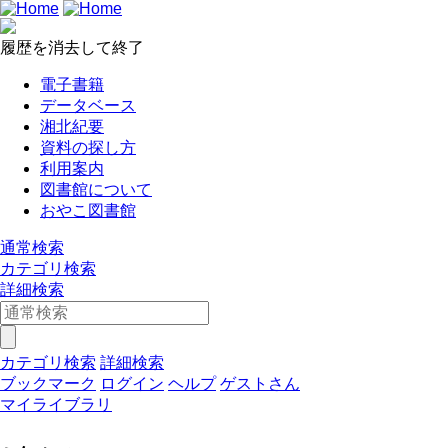
履歴を消去して終了
電子書籍
データベース
湘北紀要
資料の探し方
利用案内
図書館について
おやこ図書館
通常検索
カテゴリ検索
詳細検索
カテゴリ検索
詳細検索
ブックマーク
ログイン
ヘルプ
ゲストさん
マイライブラリ