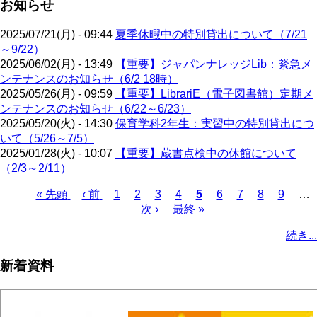
お知らせ
2025/07/21(月) - 09:44
夏季休暇中の特別貸出について（7/21
～9/22）
2025/06/02(月) - 13:49
【重要】ジャパンナレッジLib：緊急メ
ンテナンスのお知らせ（6/2 18時）
2025/05/26(月) - 09:59
【重要】LibrariE（電子図書館）定期メ
ンテナンスのお知らせ（6/22～6/23）
2025/05/20(火) - 14:30
保育学科2年生：実習中の特別貸出につ
いて（5/26～7/5）
2025/01/28(火) - 10:07
【重要】蔵書点検中の休館について
（2/3～2/11）
先
« 先頭
前
‹ 前
ペ
1
ペ
2
ペ
3
ペ
4
カ
5
ペ
6
ペ
7
ペ
8
ペ
9
…
頭
ペ
ー
ー
次
次 ›
ー
最
最終 »
ー
レ
ー
ー
ー
ー
ペ
ペ
ー
ジ
ジ
ペ
ジ
終
ジ
ン
ジ
ジ
ジ
ジ
ー
続き...
ー
ジ
ー
ペ
ト
ジ
ジ
ジ
ー
ペ
送
新着資料
ジ
ー
り
ジ