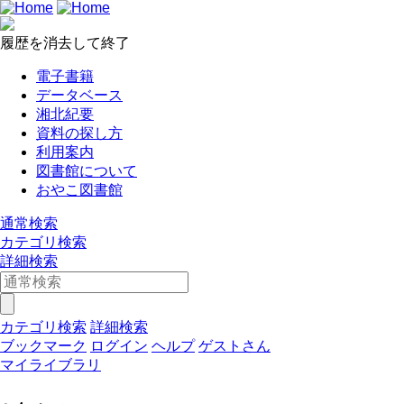
履歴を消去して終了
電子書籍
データベース
湘北紀要
資料の探し方
利用案内
図書館について
おやこ図書館
通常検索
カテゴリ検索
詳細検索
カテゴリ検索
詳細検索
ブックマーク
ログイン
ヘルプ
ゲストさん
マイライブラリ