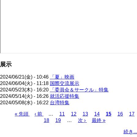
展示
2024/06/21(金) - 10:46
「夏」映画
2024/06/04(火) - 11:18
国際交流展示
2024/05/23(木) - 16:20
「委員会＆サークル」特集
2024/05/14(火) - 16:26
就活応援特集
2024/05/08(水) - 16:22
台湾特集
先
« 先頭
前
‹ 前
…
ペ
11
ペ
12
ペ
13
ペ
14
カ
15
ペ
16
ペ
17
頭
ペ
ペ
18
ペ
19
ー
…
ー
次
次 ›
ー
最
最終 »
ー
レ
ー
ー
ペ
ペ
ー
ー
ー
ジ
ジ
ペ
ジ
終
ジ
ン
ジ
ジ
ー
続き...
ー
ジ
ジ
ジ
ー
ペ
ト
ジ