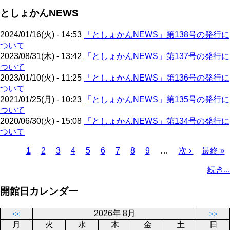
ジ
ジ
ー
ペ
送
としょかんNEWS
ジ
ー
り
ジ
2024/01/16(火) - 14:53
「としょかんNEWS」第138号の発行に
ついて
2023/08/31(木) - 13:42
「としょかんNEWS」第137号の発行に
ついて
2023/01/10(火) - 11:25
「としょかんNEWS」第136号の発行に
ついて
2021/01/25(月) - 10:23
「としょかんNEWS」第135号の発行に
ついて
2020/06/30(火) - 15:08
「としょかんNEWS」第134号の発行に
ついて
カ
1
ペ
2
ペ
3
ペ
4
ペ
5
ペ
6
ペ
7
ペ
8
ペ
9
…
次
次 ›
最
最終 »
レ
ー
ー
ー
ー
ー
ー
ー
ー
ペ
終
ペ
続き...
ン
ジ
ジ
ジ
ジ
ジ
ジ
ジ
ジ
ー
ペ
ー
ト
ジ
ー
ジ
開館日カレンダー
ペ
ジ
送
ー
り
2026年 8月
<<
>>
ジ
月
火
水
木
金
土
日