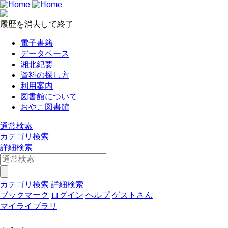
履歴を消去して終了
電子書籍
データベース
湘北紀要
資料の探し方
利用案内
図書館について
おやこ図書館
通常検索
カテゴリ検索
詳細検索
カテゴリ検索
詳細検索
ブックマーク
ログイン
ヘルプ
ゲストさん
マイライブラリ