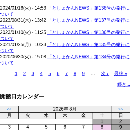
ジ
ト
送
2024/01/16(火) - 14:53
「としょかんNEWS」第138号の発行に
ペ
り
ついて
ー
2023/08/31(木) - 13:42
「としょかんNEWS」第137号の発行に
ジ
ついて
2023/01/10(火) - 11:25
「としょかんNEWS」第136号の発行に
ついて
2021/01/25(月) - 10:23
「としょかんNEWS」第135号の発行に
ついて
2020/06/30(火) - 15:08
「としょかんNEWS」第134号の発行に
ついて
カ
1
ペ
2
ペ
3
ペ
4
ペ
5
ペ
6
ペ
7
ペ
8
ペ
9
…
次
次 ›
最
最終 »
レ
ー
ー
ー
ー
ー
ー
ー
ー
ペ
終
ペ
続き...
ン
ジ
ジ
ジ
ジ
ジ
ジ
ジ
ジ
ー
ペ
ー
ト
ジ
ー
ジ
開館日カレンダー
ペ
ジ
送
ー
り
2026年 8月
<<
>>
ジ
月
火
水
木
金
土
日
1
2
3
4
5
6
7
8
9