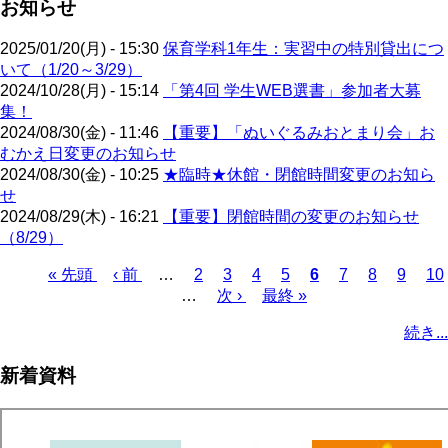
お知らせ
2025/01/20(月) - 15:30
保育学科1年生：実習中の特別貸出につ
いて（1/20～3/29）
2024/10/28(月) - 15:14
「第4回 学生WEB選書」参加者大募
集！
2024/08/30(金) - 11:46
【重要】「ぬいぐるみおとまり会」お
むかえ日変更のお知らせ
2024/08/30(金) - 10:25
★臨時★休館・閉館時間変更のお知ら
せ
2024/08/29(木) - 16:21
【重要】閉館時間の変更のお知らせ
（8/29）
先
« 先頭
前
‹ 前
…
ペ
2
ペ
3
ペ
4
ペ
5
カ
6
ペ
7
ペ
8
ペ
9
ペ
10
頭
ペ
…
ー
次
次 ›
ー
ー
最
最終 »
ー
レ
ー
ー
ー
ー
ペ
ペ
ー
ジ
ペ
ジ
ジ
終
ジ
ン
ジ
ジ
ジ
ジ
ー
続き...
ー
ジ
ー
ペ
ト
ジ
ジ
ジ
ー
ペ
送
新着資料
ジ
ー
り
ジ