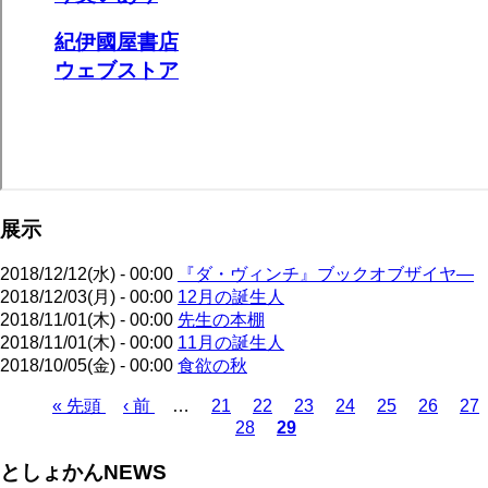
展示
2018/12/12(水) - 00:00
『ダ・ヴィンチ』ブックオブザイヤ―
2018/12/03(月) - 00:00
12月の誕生人
2018/11/01(木) - 00:00
先生の本棚
2018/11/01(木) - 00:00
11月の誕生人
2018/10/05(金) - 00:00
食欲の秋
先
« 先頭
前
‹ 前
…
ペ
21
ペ
22
ペ
23
ペ
24
ペ
25
ペ
26
ペ
27
28
29
頭
ペ
ー
ペ
ー
カ
ー
ー
ー
ー
ー
ペ
ペ
ー
ジ
ー
ジ
レ
ジ
ジ
ジ
ジ
ジ
ー
としょかんNEWS
ー
ジ
ジ
ン
ジ