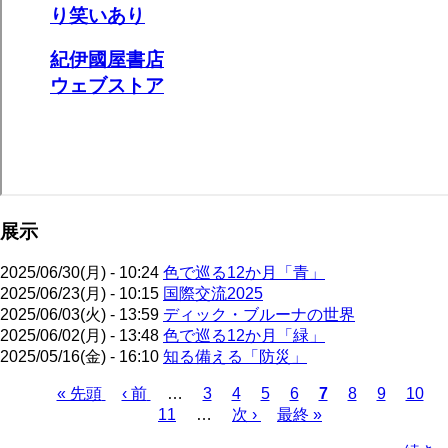
展示
2025/06/30(月) - 10:24
色で巡る12か月「青」
2025/06/23(月) - 10:15
国際交流2025
2025/06/03(火) - 13:59
ディック・ブルーナの世界
2025/06/02(月) - 13:48
色で巡る12か月「緑」
2025/05/16(金) - 16:10
知る備える「防災」
先
« 先頭
前
‹ 前
…
ペ
3
ペ
4
ペ
5
ペ
6
カ
7
ペ
8
ペ
9
ペ
10
頭
ペ
11
…
ー
ー
次
次 ›
ー
最
最終 »
ー
レ
ー
ー
ー
ペ
ペ
ー
ジ
ジ
ペ
ジ
終
ジ
ン
ジ
ジ
ジ
ー