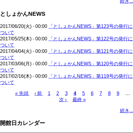
続き...
ー
ジ
ー
ペ
ト
ジ
ジ
ジ
ー
ペ
送
としょかんNEWS
ジ
ー
り
ジ
2017/06/20(火) - 00:00
「としょかんNEWS」第123号の発行に
ついて
2017/05/25(木) - 00:00
「としょかんNEWS」第122号の発行に
ついて
2017/04/04(火) - 00:00
「としょかんNEWS」第121号の発行に
ついて
2017/03/06(月) - 00:00
「としょかんNEWS」第120号の発行に
ついて
2017/02/16(木) - 00:00
「としょかんNEWS」第119号の発行に
ついて
先
« 先頭
前
‹ 前
ペ
1
ペ
2
ペ
3
カ
4
ペ
5
ペ
6
ペ
7
ペ
8
ペ
9
…
頭
ペ
ー
ー
次
次 ›
ー
最
最終 »
レ
ー
ー
ー
ー
ー
ペ
ペ
ー
ジ
ジ
ペ
ジ
終
ン
ジ
ジ
ジ
ジ
ジ
ー
続き...
ー
ジ
ー
ペ
ト
ジ
ジ
ジ
ー
ペ
送
開館日カレンダー
ジ
ー
り
ジ