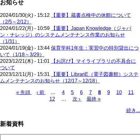
お知らせ
2024/01/30(火) - 15:12
【重要】蔵書点検中の休館について
（2/5～2/12）
2024/01/22(月) - 10:59
【重要】Japan Knowledge（ジャパ
ン・ナレッジ）のシステムメンテナンス作業のお知らせ
（1/31）
2024/01/19(金) - 13:44
保育学科1年生：実習中の特別貸出につ
いて（1/18～3/29）
2023/12/21(木) - 11:01
【お詫び】マイライブラリの不具合に
ついて
2023/12/11(月) - 15:31
【重要】LibrariE（電子図書館）システ
ムメンテナンスのお知らせ（12/17～12/18）
先
« 先頭
前
‹ 前
…
ペ
4
ペ
5
ペ
6
ペ
7
カ
8
ペ
9
ペ
10
ペ
11
頭
ペ
12
…
ー
ー
次
次 ›
ー
最
最終 »
ー
レ
ー
ー
ー
ペ
ペ
ー
ジ
ジ
ペ
ジ
終
ジ
ン
ジ
ジ
ジ
ー
続き...
ー
ジ
ー
ペ
ト
ジ
ジ
ジ
ー
ペ
送
新着資料
ジ
ー
り
ジ