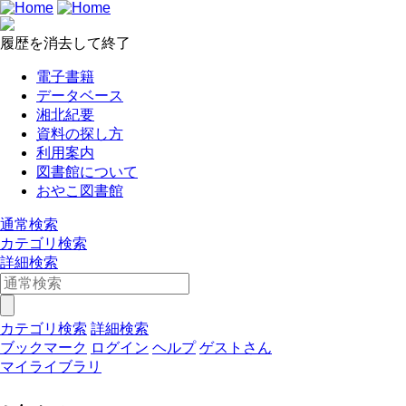
履歴を消去して終了
電子書籍
データベース
湘北紀要
資料の探し方
利用案内
図書館について
おやこ図書館
通常検索
カテゴリ検索
詳細検索
カテゴリ検索
詳細検索
ブックマーク
ログイン
ヘルプ
ゲストさん
マイライブラリ