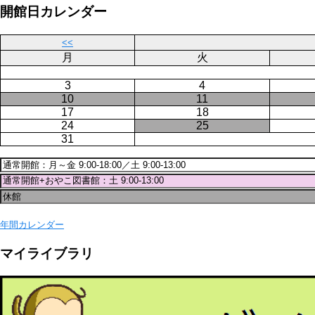
ジ
開館日カレンダー
送
り
<<
月
火
3
4
10
11
17
18
24
25
31
年間カレンダー
マイライブラリ