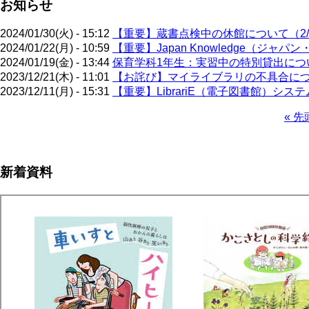
お知らせ
2024/01/30(火) - 15:12
【重要】蔵書点検中の休館について（2/5
2024/01/22(月) - 10:59
【重要】Japan Knowledge（ジ
2024/01/19(金) - 13:44
保育学科1年生：実習中の特別貸出について
2023/12/21(木) - 11:01
【お詫び】マイライブラリの不具合に
2023/12/11(月) - 15:31
【重要】LibrariE（電子図書館）システ
先
« 先
頭
ペ
ペ
ー
ー
ジ
新着資料
ジ
送
り