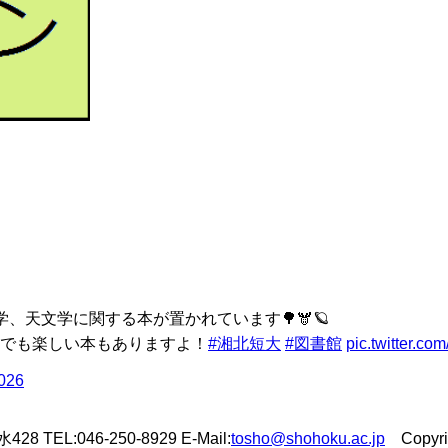
、天文学に関する本が置かれています🌳🫎🪐
でも楽しい本もありますよ！
#湘北短大
#図書館
pic.twitter.c
2026
L:046-250-8929 E-Mail:
tosho@shohoku.ac.jp
Copyrigh