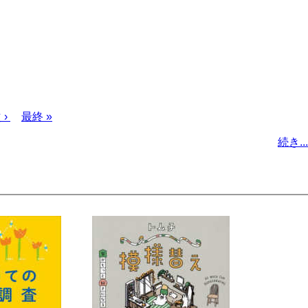
次
 ›
最
最終 »
ペ
終
続き...
ー
ペ
ジ
ー
ジ