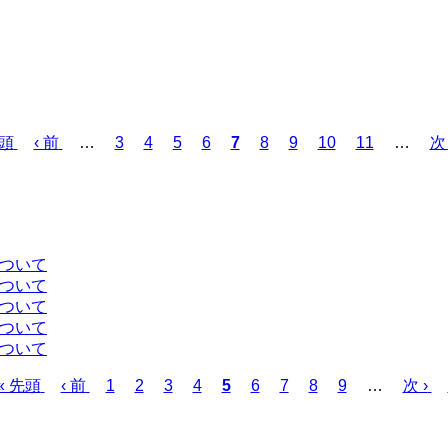
先頭
前
‹ 前
…
ペ
3
ペ
4
ペ
5
ペ
6
カ
7
ペ
8
ペ
9
ペ
10
ペ
11
…
次
次 
ペ
ー
ー
ー
ー
レ
ー
ー
ー
ー
ペ
ー
ジ
ジ
ジ
ジ
ン
ジ
ジ
ジ
ジ
ー
ジ
ト
ジ
ペ
ー
について
ジ
について
について
について
について
先
« 先頭
前
‹ 前
ペ
1
ペ
2
ペ
3
ペ
4
カ
5
ペ
6
ペ
7
ペ
8
ペ
9
…
次
次 ›
頭
ペ
ー
ー
ー
ー
レ
ー
ー
ー
ー
ペ
ペ
ー
ジ
ジ
ジ
ジ
ン
ジ
ジ
ジ
ジ
ー