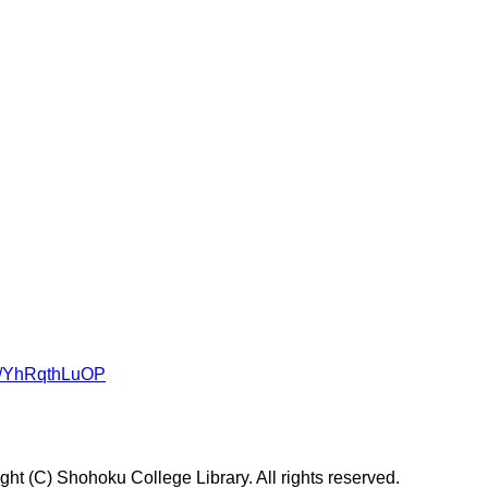
om/YhRqthLuOP
t (C) Shohoku College Library. All rights reserved.