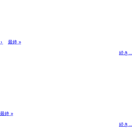
›
最
最終 »
終
続き...
ペ
ー
ジ
最
最終 »
終
続き...
ペ