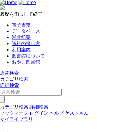
履歴を消去して終了
電子書籍
データベース
湘北紀要
資料の探し方
利用案内
図書館について
おやこ図書館
通常検索
カテゴリ検索
詳細検索
カテゴリ検索
詳細検索
ブックマーク
ログイン
ヘルプ
ゲストさん
マイライブラリ