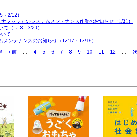
～2/12）
ャパン・ナレッジ）のシステムメンテナンス作業のお知らせ（1/31）
（1/18～3/29）
ついて
ムメンテナンスのお知らせ（12/17～12/18）
頭
前
‹ 前
…
ペ
4
ペ
5
ペ
6
ペ
7
カ
8
ペ
9
ペ
10
ペ
11
ペ
12
…
次
ペ
ー
ー
ー
ー
レ
ー
ー
ー
ー
ー
ジ
ジ
ジ
ジ
ン
ジ
ジ
ジ
ジ
ジ
ト
ペ
ー
ジ