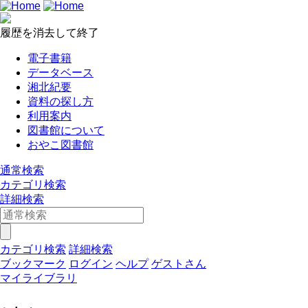
履歴を消去して終了
電子書籍
データベース
湘北紀要
資料の探し方
利用案内
図書館について
おやこ図書館
通常検索
カテゴリ検索
詳細検索
カテゴリ検索
詳細検索
ブックマーク
ログイン
ヘルプ
ゲストさん
マイライブラリ