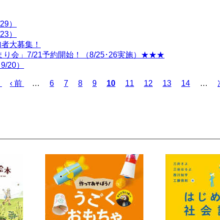
29）
23）
参加者大募集！
会」7/21予約開始！（8/25･26実施）★★★
/20）
前
‹ 前
…
ペ
6
ペ
7
ペ
8
ペ
9
カ
10
ペ
11
ペ
12
ペ
13
ペ
14
…
ペ
ー
ー
ー
ー
レ
ー
ー
ー
ー
ー
ジ
ジ
ジ
ジ
ン
ジ
ジ
ジ
ジ
ジ
ト
ペ
ー
ジ