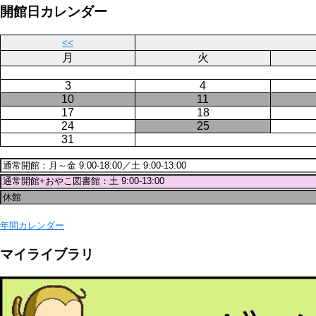
ジ
開館日カレンダー
送
り
<<
月
火
3
4
10
11
17
18
24
25
31
年間カレンダー
マイライブラリ