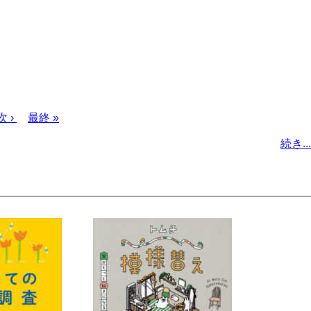
次
次 ›
最
最終 »
ペ
終
続き...
ー
ペ
ジ
ー
ジ