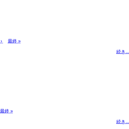
›
最
最終 »
終
続き...
ペ
ー
ジ
最
最終 »
終
続き...
ペ