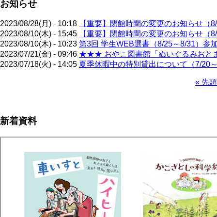
お知らせ
2023/08/28(月) - 10:18
【重要】閉館時間の変更のお知らせ（8/
2023/08/10(木) - 15:45
【重要】閉館時間の変更のお知らせ（8/
2023/08/10(木) - 10:23
第3回 学生WEB選書（8/25～8/31）
2023/07/21(金) - 09:46
★★★ おやこ図書館「ぬいぐるみおとまり
2023/07/18(火) - 14:05
夏季休暇中の特別貸出について（7/20～9
先
« 先頭
頭
ペ
ペ
ー
ー
ジ
新着資料
ジ
送
り