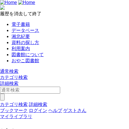
履歴を消去して終了
電子書籍
データベース
湘北紀要
資料の探し方
利用案内
図書館について
おやこ図書館
通常検索
カテゴリ検索
詳細検索
カテゴリ検索
詳細検索
ブックマーク
ログイン
ヘルプ
ゲストさん
マイライブラリ