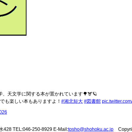
、天文学に関する本が置かれています🌳🫎🪐
でも楽しい本もありますよ！
#湘北短大
#図書館
pic.twitter.c
2026
L:046-250-8929 E-Mail:
tosho@shohoku.ac.jp
Copyrigh