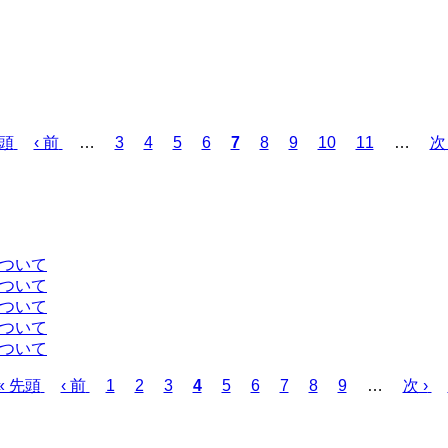
先頭
前
‹ 前
…
ペ
3
ペ
4
ペ
5
ペ
6
カ
7
ペ
8
ペ
9
ペ
10
ペ
11
…
次
次 
ペ
ー
ー
ー
ー
レ
ー
ー
ー
ー
ペ
ー
ジ
ジ
ジ
ジ
ン
ジ
ジ
ジ
ジ
ー
ジ
ト
ジ
ペ
ー
について
ジ
について
について
について
について
先
« 先頭
前
‹ 前
ペ
1
ペ
2
ペ
3
カ
4
ペ
5
ペ
6
ペ
7
ペ
8
ペ
9
…
次
次 ›
頭
ペ
ー
ー
ー
レ
ー
ー
ー
ー
ー
ペ
ペ
ー
ジ
ジ
ジ
ン
ジ
ジ
ジ
ジ
ジ
ー