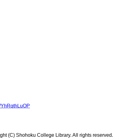
om/YhRqthLuOP
t (C) Shohoku College Library. All rights reserved.