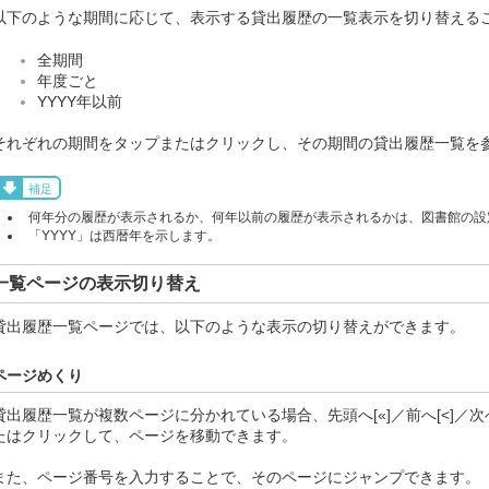
以下のような期間に応じて、表示する貸出履歴の一覧表示を切り替える
全期間
年度ごと
YYYY年以前
それぞれの期間をタップまたはクリックし、その期間の貸出履歴一覧を
補足
何年分の履歴が表示されるか、何年以前の履歴が表示されるかは、図書館の設
「YYYY」は西暦年を示します。
一覧ページの表示切り替え
貸出履歴一覧ページでは、以下のような表示の切り替えができます。
ページめくり
貸出履歴一覧が複数ページに分かれている場合、先頭へ[«]／前へ[<]／次へ
たはクリックして、ページを移動できます。
また、ページ番号を入力することで、そのページにジャンプできます。