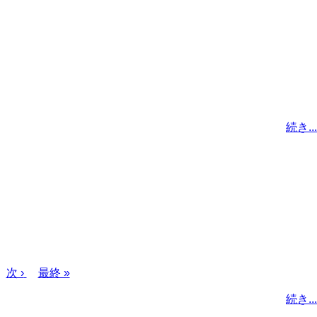
続き...
次
次 ›
最
最終 »
ペ
終
続き...
ー
ペ