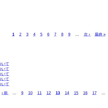
カ
1
ペ
2
ペ
3
ペ
4
ペ
5
ペ
6
ペ
7
ペ
8
ペ
9
…
次
次 ›
最
最終 »
レ
ー
ー
ー
ー
ー
ー
ー
ー
ペ
終
ン
ジ
ジ
ジ
ジ
ジ
ジ
ジ
ジ
ー
ペ
ト
ジ
ー
ペ
ジ
ー
ついて
ジ
ついて
ついて
ついて
ついて
前
‹ 前
…
ペ
9
ペ
10
ペ
11
ペ
12
カ
13
ペ
14
ペ
15
ペ
16
ペ
17
…
ペ
ー
ー
ー
ー
レ
ー
ー
ー
ー
ー
ジ
ジ
ジ
ジ
ン
ジ
ジ
ジ
ジ