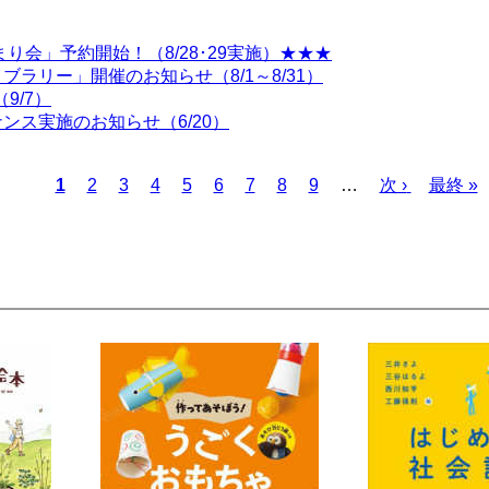
り会」予約開始！（8/28･29実施）★★★
ラリー」開催のお知らせ（8/1～8/31）
9/7）
ス実施のお知らせ（6/20）
カ
1
ペ
2
ペ
3
ペ
4
ペ
5
ペ
6
ペ
7
ペ
8
ペ
9
…
次
次 ›
最
最終 »
レ
ー
ー
ー
ー
ー
ー
ー
ー
ペ
終
ン
ジ
ジ
ジ
ジ
ジ
ジ
ジ
ジ
ー
ペ
ト
ジ
ー
ペ
ジ
ー
ジ