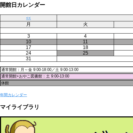
ー
ジ
開館日カレンダー
ジ
送
り
<<
月
火
3
4
10
11
17
18
24
25
31
年間カレンダー
マイライブラリ