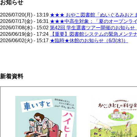
お知らせ
2026/07/20(月) - 13:19
★★★ おやこ図書館「ぬいぐるみおとま
2026/07/17(金) - 16:31
★★★中高生対象：「夏のオープンライブ
2026/07/08(水) - 15:02
第42回 学生選書ツアー開催のお知らせ（
2026/06/19(金) - 17:24
【重要】図書館システムの緊急メンテナン
2026/06/02(火) - 15:17
★臨時★休館のお知らせ（6/3(水)）
ペ
ー
ジ
新着資料
送
り