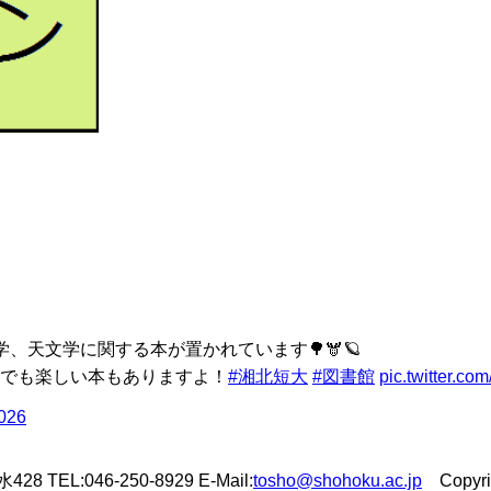
、天文学に関する本が置かれています🌳🫎🪐
でも楽しい本もありますよ！
#湘北短大
#図書館
pic.twitter.c
2026
L:046-250-8929 E-Mail:
tosho@shohoku.ac.jp
Copyrigh