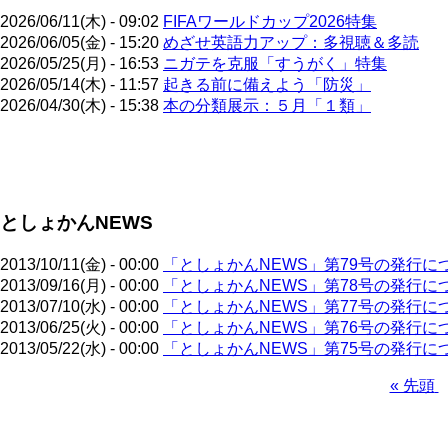
2026/06/11(木) - 09:02
FIFAワールドカップ2026特集
2026/06/05(金) - 15:20
めざせ英語力アップ：多視聴＆多読
2026/05/25(月) - 16:53
ニガテを克服「すうがく」特集
2026/05/14(木) - 11:57
起きる前に備えよう「防災」
2026/04/30(木) - 15:38
本の分類展示：５月「１類」
ペ
ー
ジ
としょかんNEWS
送
り
2013/10/11(金) - 00:00
「としょかんNEWS」第79号の発行に
2013/09/16(月) - 00:00
「としょかんNEWS」第78号の発行に
2013/07/10(水) - 00:00
「としょかんNEWS」第77号の発行に
2013/06/25(火) - 00:00
「としょかんNEWS」第76号の発行に
2013/05/22(水) - 00:00
「としょかんNEWS」第75号の発行に
先
« 先頭
頭
ペ
ペ
ー