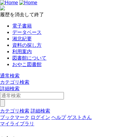
履歴を消去して終了
電子書籍
データベース
湘北紀要
資料の探し方
利用案内
図書館について
おやこ図書館
通常検索
カテゴリ検索
詳細検索
カテゴリ検索
詳細検索
ブックマーク
ログイン
ヘルプ
ゲストさん
マイライブラリ