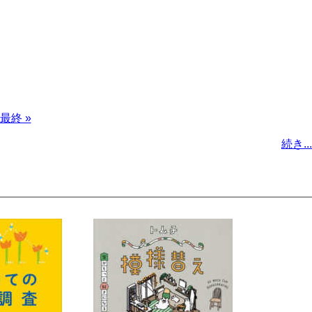
最
最終 »
終
続き...
ペ
ー
ジ