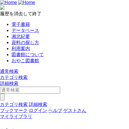
履歴を消去して終了
電子書籍
データベース
湘北紀要
資料の探し方
利用案内
図書館について
おやこ図書館
通常検索
カテゴリ検索
詳細検索
カテゴリ検索
詳細検索
ブックマーク
ログイン
ヘルプ
ゲストさん
マイライブラリ