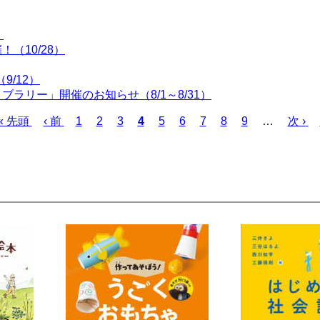
！
（10/28）
9/12）
ラリー」開催のお知らせ（8/1～8/31）
先
« 先頭
前
‹ 前
ペ
1
ペ
2
ペ
3
カ
4
ペ
5
ペ
6
ペ
7
ペ
8
ペ
9
…
次
次 ›
頭
ペ
ー
ー
ー
レ
ー
ー
ー
ー
ー
ペ
ペ
ー
ジ
ジ
ジ
ン
ジ
ジ
ジ
ジ
ジ
ー
ー
ジ
ト
ジ
ジ
ペ
ー
ジ