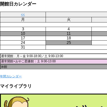
ー
ジ
開館日カレンダー
ジ
送
り
<<
月
火
3
4
10
11
17
18
24
25
31
年間カレンダー
マイライブラリ