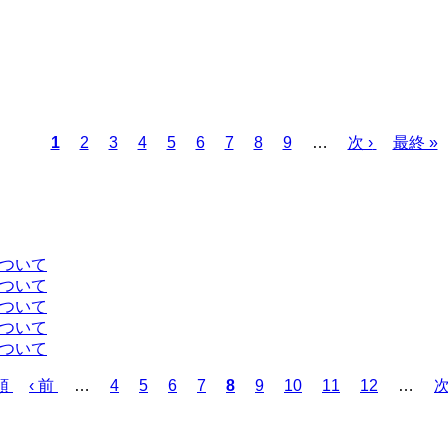
カ
1
ペ
2
ペ
3
ペ
4
ペ
5
ペ
6
ペ
7
ペ
8
ペ
9
…
次
次 ›
最
最終 »
レ
ー
ー
ー
ー
ー
ー
ー
ー
ペ
終
ン
ジ
ジ
ジ
ジ
ジ
ジ
ジ
ジ
ー
ペ
ト
ジ
ー
ペ
ジ
ー
について
ジ
について
について
について
について
頭
前
‹ 前
…
ペ
4
ペ
5
ペ
6
ペ
7
カ
8
ペ
9
ペ
10
ペ
11
ペ
12
…
次
ペ
ー
ー
ー
ー
レ
ー
ー
ー
ー
ー
ジ
ジ
ジ
ジ
ン
ジ
ジ
ジ
ジ