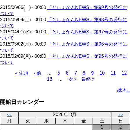
ジ
2015/06/06(土) - 00:00
「としょかんNEWS」第99号の発行に
ついて
2015/05/09(土) - 00:00
「としょかんNEWS」第98号の発行に
ついて
2015/04/01(水) - 00:00
「としょかんNEWS」第97号の発行に
ついて
2015/03/02(月) - 00:00
「としょかんNEWS」第96号の発行に
ついて
2015/02/09(月) - 00:00
「としょかんNEWS」第95号の発行に
ついて
先
« 先頭
前
‹ 前
…
ペ
5
ペ
6
ペ
7
ペ
8
カ
9
ペ
10
ペ
11
ペ
12
頭
ペ
ペ
13
ー
…
ー
次
次 ›
ー
最
最終 »
ー
レ
ー
ー
ー
ペ
ペ
ー
ー
ジ
ジ
ペ
ジ
終
ジ
ン
ジ
ジ
ジ
ー
続き...
ー
ジ
ジ
ー
ペ
ト
ジ
ジ
ジ
ー
ペ
送
開館日カレンダー
ジ
ー
り
ジ
2026年 8月
<<
>>
月
火
水
木
金
土
日
1
2