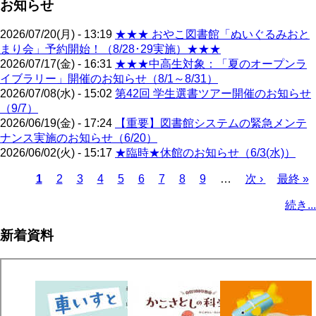
お知らせ
2026/07/20(月) - 13:19
★★★ おやこ図書館「ぬいぐるみおと
まり会」予約開始！（8/28･29実施）★★★
2026/07/17(金) - 16:31
★★★中高生対象：「夏のオープンラ
イブラリー」開催のお知らせ（8/1～8/31）
2026/07/08(水) - 15:02
第42回 学生選書ツアー開催のお知らせ
（9/7）
2026/06/19(金) - 17:24
【重要】図書館システムの緊急メンテ
ナンス実施のお知らせ（6/20）
2026/06/02(火) - 15:17
★臨時★休館のお知らせ（6/3(水)）
カ
1
ペ
2
ペ
3
ペ
4
ペ
5
ペ
6
ペ
7
ペ
8
ペ
9
…
次
次 ›
最
最終 »
レ
ー
ー
ー
ー
ー
ー
ー
ー
ペ
終
ペ
続き...
ン
ジ
ジ
ジ
ジ
ジ
ジ
ジ
ジ
ー
ペ
ー
ト
ジ
ー
ジ
新着資料
ペ
ジ
送
ー
り
ジ