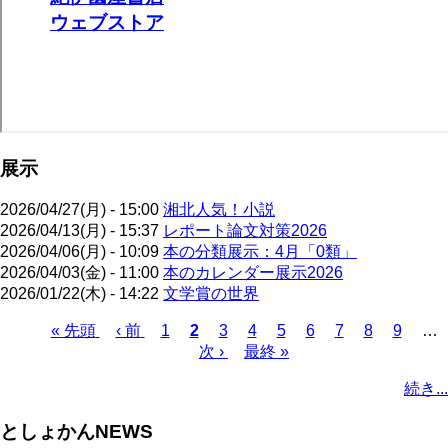
展示
2026/04/27(月) - 15:00
湘北人気！小説
2026/04/13(月) - 15:37
レポート論文対策2026
2026/04/06(月) - 10:09
本の分類展示：4月「0類」
2026/04/03(金) - 11:00
本のカレンダー展示2026
2026/01/22(木) - 14:22
文学賞の世界
先
« 先頭
前
‹ 前
ペ
1
カ
2
ペ
3
ペ
4
ペ
5
ペ
6
ペ
7
ペ
8
ペ
9
…
頭
ペ
ー
レ
次
次 ›
ー
最
最終 »
ー
ー
ー
ー
ー
ー
ペ
ペ
ー
ジ
ン
ペ
ジ
終
ジ
ジ
ジ
ジ
ジ
ジ
ー
続き...
ー
ジ
ト
ー
ペ
ジ
ジ
ペ
ジ
ー
送
としょかんNEWS
ー
ジ
り