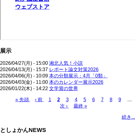
展示
2026/04/27(月) - 15:00
湘北人気！小説
2026/04/13(月) - 15:37
レポート論文対策2026
2026/04/06(月) - 10:09
本の分類展示：4月「0類」
2026/04/03(金) - 11:00
本のカレンダー展示2026
2026/01/22(木) - 14:22
文学賞の世界
先
« 先頭
前
‹ 前
ペ
1
カ
2
ペ
3
ペ
4
ペ
5
ペ
6
ペ
7
ペ
8
ペ
9
…
頭
ペ
ー
レ
次
次 ›
ー
最
最終 »
ー
ー
ー
ー
ー
ー
ペ
ペ
ー
ジ
ン
ペ
ジ
終
ジ
ジ
ジ
ジ
ジ
ジ
ー
続き...
ー
ジ
ト
ー
ペ
ジ
ジ
ペ
ジ
ー
送
としょかんNEWS
ー
ジ
り