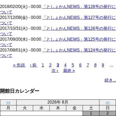
ジ
2018/02/20(火) - 00:00
「としょかんNEWS」第128号の発行に
ついて
2017/12/08(金) - 00:00
「としょかんNEWS」第127号の発行に
ついて
2017/10/31(火) - 00:00
「としょかんNEWS」第126号の発行に
ついて
2017/09/20(水) - 00:00
「としょかんNEWS」第125号の発行に
ついて
2017/08/01(火) - 00:00
「としょかんNEWS」第124号の発行に
ついて
先
« 先頭
前
‹ 前
ペ
1
ペ
2
カ
3
ペ
4
ペ
5
ペ
6
ペ
7
ペ
8
ペ
9
…
頭
ペ
ー
ー
次
次 ›
レ
最
最終 »
ー
ー
ー
ー
ー
ー
ペ
ペ
ー
ジ
ジ
ペ
ン
終
ジ
ジ
ジ
ジ
ジ
ジ
ー
続き...
ー
ジ
ー
ト
ペ
ジ
ジ
ジ
ペ
ー
送
開館日カレンダー
ー
ジ
り
ジ
2026年 8月
<<
>>
月
火
水
木
金
土
日
1
2