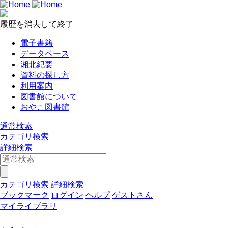
履歴を消去して終了
電子書籍
データベース
湘北紀要
資料の探し方
利用案内
図書館について
おやこ図書館
通常検索
カテゴリ検索
詳細検索
カテゴリ検索
詳細検索
ブックマーク
ログイン
ヘルプ
ゲストさん
マイライブラリ