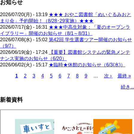
お知らせ
2026/07/20(月) - 13:19
★★★ おやこ図書館「ぬいぐるみおと
まり会」予約開始！（8/28･29実施）★★★
2026/07/17(金) - 16:31
★★★中高生対象：「夏のオープンラ
イブラリー」開催のお知らせ（8/1～8/31）
2026/07/08(水) - 15:02
第42回 学生選書ツアー開催のお知らせ
（9/7）
2026/06/19(金) - 17:24
【重要】図書館システムの緊急メンテ
ナンス実施のお知らせ（6/20）
2026/06/02(火) - 15:17
★臨時★休館のお知らせ（6/3(水)）
カ
1
ペ
2
ペ
3
ペ
4
ペ
5
ペ
6
ペ
7
ペ
8
ペ
9
…
次
次 ›
最
最終 »
レ
ー
ー
ー
ー
ー
ー
ー
ー
ペ
終
ペ
続き...
ン
ジ
ジ
ジ
ジ
ジ
ジ
ジ
ジ
ー
ペ
ー
ト
ジ
ー
ジ
新着資料
ペ
ジ
送
ー
り
ジ