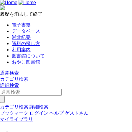
履歴を消去して終了
電子書籍
データベース
湘北紀要
資料の探し方
利用案内
図書館について
おやこ図書館
通常検索
カテゴリ検索
詳細検索
カテゴリ検索
詳細検索
ブックマーク
ログイン
ヘルプ
ゲストさん
マイライブラリ