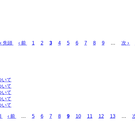
先
« 先頭
前
‹ 前
ペ
1
ペ
2
カ
3
ペ
4
ペ
5
ペ
6
ペ
7
ペ
8
ペ
9
…
次
次 ›
頭
ペ
ー
ー
レ
ー
ー
ー
ー
ー
ー
ペ
ペ
ー
ジ
ジ
ン
ジ
ジ
ジ
ジ
ジ
ジ
ー
ー
ジ
ト
ジ
ジ
ペ
ー
ついて
ジ
ついて
ついて
ついて
ついて
頭
前
‹ 前
…
ペ
5
ペ
6
ペ
7
ペ
8
カ
9
ペ
10
ペ
11
ペ
12
ペ
13
…
次
ペ
ー
ー
ー
ー
レ
ー
ー
ー
ー
ー
ジ
ジ
ジ
ジ
ン
ジ
ジ
ジ
ジ