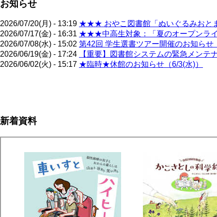
お知らせ
2026/07/20(月) - 13:19
★★★ おやこ図書館「ぬいぐるみおとま
2026/07/17(金) - 16:31
★★★中高生対象：「夏のオープンライブ
2026/07/08(水) - 15:02
第42回 学生選書ツアー開催のお知らせ（
2026/06/19(金) - 17:24
【重要】図書館システムの緊急メンテナン
2026/06/02(火) - 15:17
★臨時★休館のお知らせ（6/3(水)）
ペ
ー
ジ
新着資料
送
り