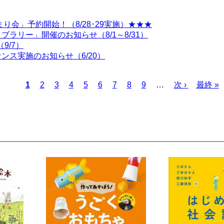
り会」予約開始！（8/28･29実施）★★★
ラリー」開催のお知らせ（8/1～8/31）
9/7）
ス実施のお知らせ（6/20）
カ
1
ペ
2
ペ
3
ペ
4
ペ
5
ペ
6
ペ
7
ペ
8
ペ
9
…
次
次 ›
最
最終 »
レ
ー
ー
ー
ー
ー
ー
ー
ー
ペ
終
ン
ジ
ジ
ジ
ジ
ジ
ジ
ジ
ジ
ー
ペ
ト
ジ
ー
ペ
ジ
ー
ジ