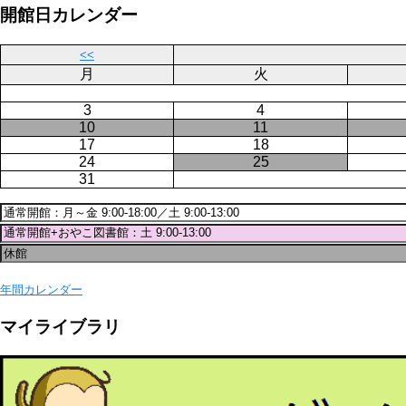
ー
ジ
開館日カレンダー
ジ
送
り
<<
月
火
3
4
10
11
17
18
24
25
31
年間カレンダー
マイライブラリ