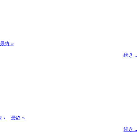
最
最終 »
終
続き...
ペ
ー
ジ
次
 ›
最
最終 »
ペ
終
続き...
ー
ペ