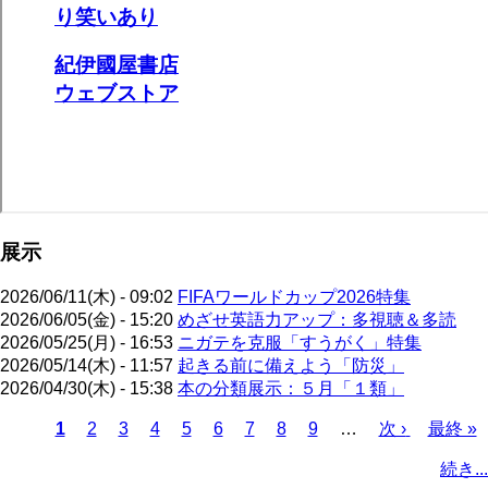
展示
2026/06/11(木) - 09:02
FIFAワールドカップ2026特集
2026/06/05(金) - 15:20
めざせ英語力アップ：多視聴＆多読
2026/05/25(月) - 16:53
ニガテを克服「すうがく」特集
2026/05/14(木) - 11:57
起きる前に備えよう「防災」
2026/04/30(木) - 15:38
本の分類展示：５月「１類」
カ
1
ペ
2
ペ
3
ペ
4
ペ
5
ペ
6
ペ
7
ペ
8
ペ
9
…
次
次 ›
最
最終 »
レ
ー
ー
ー
ー
ー
ー
ー
ー
ペ
終
ペ
続き...
ン
ジ
ジ
ジ
ジ
ジ
ジ
ジ
ジ
ー
ペ
ー