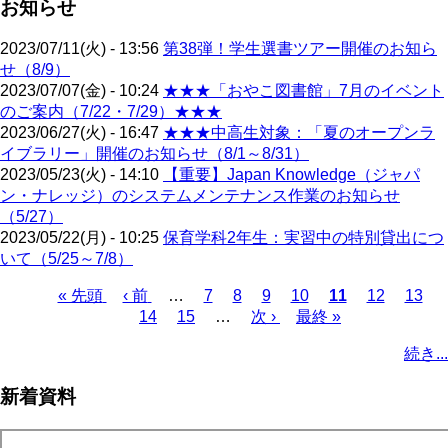
お知らせ
2023/07/11(火) - 13:56
第38弾！学生選書ツアー開催のお知ら
せ（8/9）
2023/07/07(金) - 10:24
★★★「おやこ図書館」7月のイベント
のご案内（7/22・7/29）★★★
2023/06/27(火) - 16:47
★★★中高生対象：「夏のオープンラ
イブラリー」開催のお知らせ（8/1～8/31）
2023/05/23(火) - 14:10
【重要】Japan Knowledge（ジャパ
ン・ナレッジ）のシステムメンテナンス作業のお知らせ
（5/27）
2023/05/22(月) - 10:25
保育学科2年生：実習中の特別貸出につ
いて（5/25～7/8）
先
« 先頭
前
‹ 前
…
ペ
7
ペ
8
ペ
9
ペ
10
カ
11
ペ
12
ペ
13
頭
ペ
14
ペ
15
ー
…
ー
次
次 ›
ー
ー
最
最終 »
レ
ー
ー
ペ
ペ
ー
ー
ジ
ジ
ペ
ジ
ジ
終
ン
ジ
ジ
ー
続き...
ー
ジ
ジ
ー
ペ
ト
ジ
ジ
ジ
ー
ペ
送
新着資料
ジ
ー
り
ジ