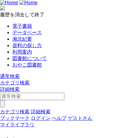
履歴を消去して終了
電子書籍
データベース
湘北紀要
資料の探し方
利用案内
図書館について
おやこ図書館
通常検索
カテゴリ検索
詳細検索
カテゴリ検索
詳細検索
ブックマーク
ログイン
ヘルプ
ゲストさん
マイライブラリ