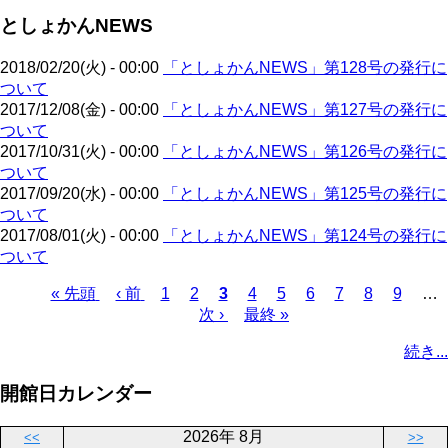
ト
ジ
ー
ジ
としょかんNEWS
ペ
ジ
送
ー
り
2018/02/20(火) - 00:00
「としょかんNEWS」第128号の発行に
ジ
ついて
2017/12/08(金) - 00:00
「としょかんNEWS」第127号の発行に
ついて
2017/10/31(火) - 00:00
「としょかんNEWS」第126号の発行に
ついて
2017/09/20(水) - 00:00
「としょかんNEWS」第125号の発行に
ついて
2017/08/01(火) - 00:00
「としょかんNEWS」第124号の発行に
ついて
先
« 先頭
前
‹ 前
ペ
1
ペ
2
カ
3
ペ
4
ペ
5
ペ
6
ペ
7
ペ
8
ペ
9
…
頭
ペ
ー
ー
次
次 ›
レ
最
最終 »
ー
ー
ー
ー
ー
ー
ペ
ペ
ー
ジ
ジ
ペ
ン
終
ジ
ジ
ジ
ジ
ジ
ジ
ー
続き...
ー
ジ
ー
ト
ペ
ジ
ジ
ジ
ペ
ー
送
開館日カレンダー
ー
ジ
り
ジ
2026年 8月
<<
>>