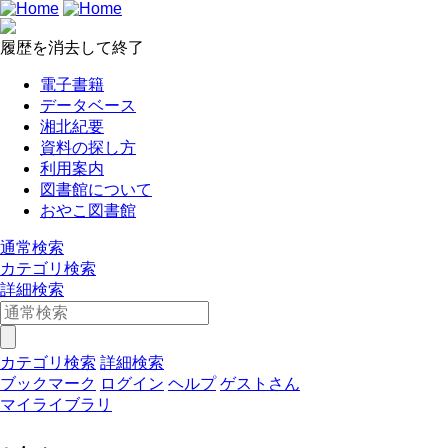
履歴を消去して終了
電子書籍
データベース
湘北紀要
資料の探し方
利用案内
図書館について
おやこ図書館
通常検索
カテゴリ検索
詳細検索
カテゴリ検索
詳細検索
ブックマーク
ログイン
ヘルプ
ゲストさん
マイライブラリ