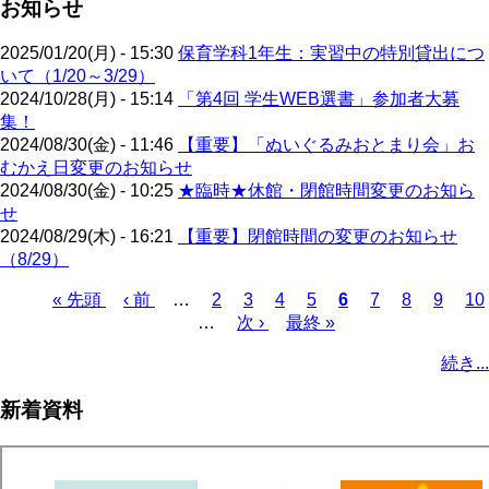
お知らせ
2025/01/20(月) - 15:30
保育学科1年生：実習中の特別貸出につ
いて（1/20～3/29）
2024/10/28(月) - 15:14
「第4回 学生WEB選書」参加者大募
集！
2024/08/30(金) - 11:46
【重要】「ぬいぐるみおとまり会」お
むかえ日変更のお知らせ
2024/08/30(金) - 10:25
★臨時★休館・閉館時間変更のお知ら
せ
2024/08/29(木) - 16:21
【重要】閉館時間の変更のお知らせ
（8/29）
先
« 先頭
前
‹ 前
…
ペ
2
ペ
3
ペ
4
ペ
5
カ
6
ペ
7
ペ
8
ペ
9
ペ
10
頭
ペ
…
ー
次
次 ›
ー
ー
最
最終 »
ー
レ
ー
ー
ー
ー
ペ
ペ
ー
ジ
ペ
ジ
ジ
終
ジ
ン
ジ
ジ
ジ
ジ
ー
続き...
ー
ジ
ー
ペ
ト
ジ
ジ
ジ
ー
ペ
送
新着資料
ジ
ー
り
ジ