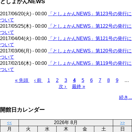
としょかんNEWS
ペ
ジ
送
ー
り
2017/06/20(火) - 00:00
「としょかんNEWS」第123号の発行に
ジ
ついて
2017/05/25(木) - 00:00
「としょかんNEWS」第122号の発行に
ついて
2017/04/04(火) - 00:00
「としょかんNEWS」第121号の発行に
ついて
2017/03/06(月) - 00:00
「としょかんNEWS」第120号の発行に
ついて
2017/02/16(木) - 00:00
「としょかんNEWS」第119号の発行に
ついて
先
« 先頭
前
‹ 前
ペ
1
ペ
2
ペ
3
カ
4
ペ
5
ペ
6
ペ
7
ペ
8
ペ
9
…
頭
ペ
ー
ー
次
次 ›
ー
最
最終 »
レ
ー
ー
ー
ー
ー
ペ
ペ
ー
ジ
ジ
ペ
ジ
終
ン
ジ
ジ
ジ
ジ
ジ
ー
続き...
ー
ジ
ー
ペ
ト
ジ
ジ
ジ
ー
ペ
送
開館日カレンダー
ジ
ー
り
ジ
2026年 8月
<<
>>
月
火
水
木
金
土
日