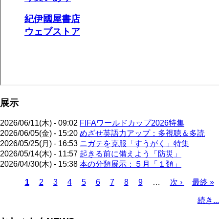
展示
2026/06/11(木) - 09:02
FIFAワールドカップ2026特集
2026/06/05(金) - 15:20
めざせ英語力アップ：多視聴＆多読
2026/05/25(月) - 16:53
ニガテを克服「すうがく」特集
2026/05/14(木) - 11:57
起きる前に備えよう「防災」
2026/04/30(木) - 15:38
本の分類展示：５月「１類」
カ
1
ペ
2
ペ
3
ペ
4
ペ
5
ペ
6
ペ
7
ペ
8
ペ
9
…
次
次 ›
最
最終 »
レ
ー
ー
ー
ー
ー
ー
ー
ー
ペ
終
ペ
続き...
ン
ジ
ジ
ジ
ジ
ジ
ジ
ジ
ジ
ー
ペ
ー
ト
ジ
ー
ジ