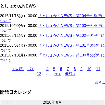
ジ
ジ
ー
ペ
送
としょかんNEWS
ジ
ー
り
ジ
2015/11/18(水) - 00:00
「としょかんNEWS」第104号の発行に
ついて
2015/10/09(金) - 00:00
「としょかんNEWS」第103号の発行に
ついて
2015/09/11(金) - 00:00
「としょかんNEWS」第102号の発行に
ついて
2015/08/07(金) - 00:00
「としょかんNEWS」第101号の発行に
ついて
2015/07/13(月) - 00:00
「としょかんNEWS」第100号の発行に
ついて
先
« 先頭
前
‹ 前
…
ペ
4
ペ
5
ペ
6
ペ
7
カ
8
ペ
9
ペ
10
ペ
11
頭
ペ
12
…
ー
ー
次
次 ›
ー
最
最終 »
ー
レ
ー
ー
ー
ペ
ペ
ー
ジ
ジ
ペ
ジ
終
ジ
ン
ジ
ジ
ジ
ー
続き...
ー
ジ
ー
ペ
ト
ジ
ジ
ジ
ー
ペ
送
開館日カレンダー
ジ
ー
り
ジ
2026年 8月
<<
>>