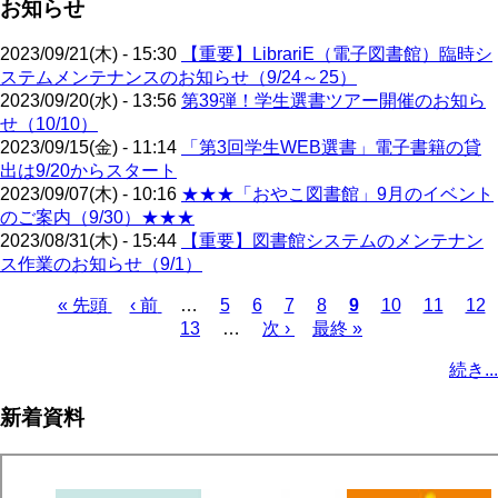
お知らせ
2023/09/21(木) - 15:30
【重要】LibrariE（電子図書館）臨時シ
ステムメンテナンスのお知らせ（9/24～25）
2023/09/20(水) - 13:56
第39弾！学生選書ツアー開催のお知ら
せ（10/10）
2023/09/15(金) - 11:14
「第3回学生WEB選書」電子書籍の貸
出は9/20からスタート
2023/09/07(木) - 10:16
★★★「おやこ図書館」9月のイベント
のご案内（9/30）★★★
2023/08/31(木) - 15:44
【重要】図書館システムのメンテナン
ス作業のお知らせ（9/1）
先
« 先頭
前
‹ 前
…
ペ
5
ペ
6
ペ
7
ペ
8
カ
9
ペ
10
ペ
11
ペ
12
頭
ペ
ペ
13
ー
…
ー
次
次 ›
ー
最
最終 »
ー
レ
ー
ー
ー
ペ
ペ
ー
ー
ジ
ジ
ペ
ジ
終
ジ
ン
ジ
ジ
ジ
ー
続き...
ー
ジ
ジ
ー
ペ
ト
ジ
ジ
ジ
ー
ペ
送
新着資料
ジ
ー
り
ジ