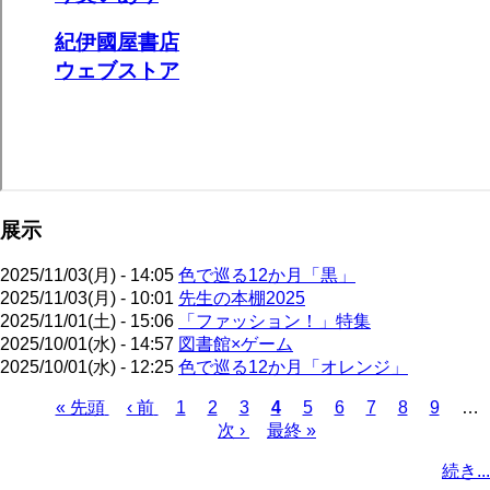
展示
2025/11/03(月) - 14:05
色で巡る12か月「黒」
2025/11/03(月) - 10:01
先生の本棚2025
2025/11/01(土) - 15:06
「ファッション！」特集
2025/10/01(水) - 14:57
図書館×ゲーム
2025/10/01(水) - 12:25
色で巡る12か月「オレンジ」
先
« 先頭
前
‹ 前
ペ
1
ペ
2
ペ
3
カ
4
ペ
5
ペ
6
ペ
7
ペ
8
ペ
9
…
頭
ペ
ー
ー
次
次 ›
ー
最
最終 »
レ
ー
ー
ー
ー
ー
ペ
ペ
ー
ジ
ジ
ペ
ジ
終
ン
ジ
ジ
ジ
ジ
ジ
ー
続き...
ー
ジ
ー
ペ
ト
ジ