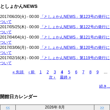
ジ
ジ
ー
ペ
送
としょかんNEWS
ジ
ー
り
ジ
2017/06/20(火) - 00:00
「としょかんNEWS」第123号の発行に
ついて
2017/05/25(木) - 00:00
「としょかんNEWS」第122号の発行に
ついて
2017/04/04(火) - 00:00
「としょかんNEWS」第121号の発行に
ついて
2017/03/06(月) - 00:00
「としょかんNEWS」第120号の発行に
ついて
2017/02/16(木) - 00:00
「としょかんNEWS」第119号の発行に
ついて
先
« 先頭
前
‹ 前
ペ
1
ペ
2
ペ
3
カ
4
ペ
5
ペ
6
ペ
7
ペ
8
ペ
9
…
頭
ペ
ー
ー
次
次 ›
ー
最
最終 »
レ
ー
ー
ー
ー
ー
ペ
ペ
ー
ジ
ジ
ペ
ジ
終
ン
ジ
ジ
ジ
ジ
ジ
ー
続き...
ー
ジ
ー
ペ
ト
ジ
ジ
ジ
ー
ペ
送
開館日カレンダー
ジ
ー
り
ジ
2026年 8月
<<
>>