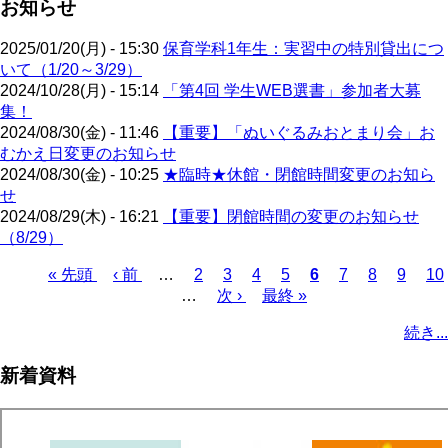
お知らせ
2025/01/20(月) - 15:30
保育学科1年生：実習中の特別貸出につ
いて（1/20～3/29）
2024/10/28(月) - 15:14
「第4回 学生WEB選書」参加者大募
集！
2024/08/30(金) - 11:46
【重要】「ぬいぐるみおとまり会」お
むかえ日変更のお知らせ
2024/08/30(金) - 10:25
★臨時★休館・閉館時間変更のお知ら
せ
2024/08/29(木) - 16:21
【重要】閉館時間の変更のお知らせ
（8/29）
先
« 先頭
前
‹ 前
…
ペ
2
ペ
3
ペ
4
ペ
5
カ
6
ペ
7
ペ
8
ペ
9
ペ
10
頭
ペ
…
ー
次
次 ›
ー
ー
最
最終 »
ー
レ
ー
ー
ー
ー
ペ
ペ
ー
ジ
ペ
ジ
ジ
終
ジ
ン
ジ
ジ
ジ
ジ
ー
続き...
ー
ジ
ー
ペ
ト
ジ
ジ
ジ
ー
ペ
送
新着資料
ジ
ー
り
ジ