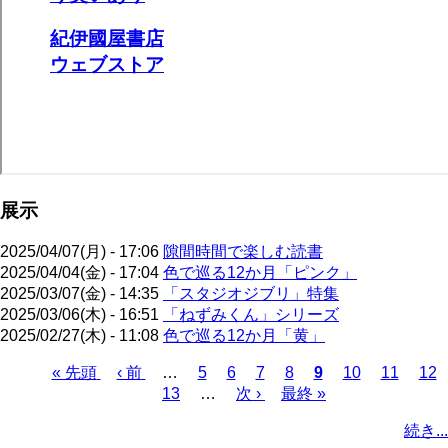
展示
2025/04/07(月) - 17:06
隙間時間で楽しむ読書
2025/04/04(金) - 17:04
色で巡る12か月「ピンク」
2025/03/07(金) - 14:35
「スタジオジブリ」特集
2025/03/06(木) - 16:51
「ねずみくん」シリーズ
2025/02/27(木) - 11:08
色で巡る12か月「黄」
先
« 先頭
前
‹ 前
…
ペ
5
ペ
6
ペ
7
ペ
8
カ
9
ペ
10
ペ
11
ペ
12
頭
ペ
ペ
13
ー
…
ー
次
次 ›
ー
最
最終 »
ー
レ
ー
ー
ー
ペ
ペ
ー
ー
ジ
ジ
ペ
ジ
終
ジ
ン
ジ
ジ
ジ
ー
続き...
ー
ジ
ジ
ー
ペ
ト
ジ