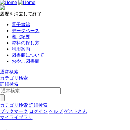
履歴を消去して終了
電子書籍
データベース
湘北紀要
資料の探し方
利用案内
図書館について
おやこ図書館
通常検索
カテゴリ検索
詳細検索
カテゴリ検索
詳細検索
ブックマーク
ログイン
ヘルプ
ゲストさん
マイライブラリ