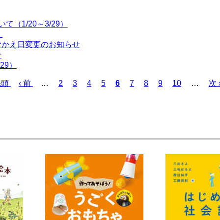
（1/20～3/29）
！
むかえ日変更のお知らせ
せ
29）
先頭
前
‹ 前
…
ペ
2
ペ
3
ペ
4
ペ
5
カ
6
ペ
7
ペ
8
ペ
9
ペ
10
…
次
次 
ペ
ー
ー
ー
ー
レ
ー
ー
ー
ー
ペ
ー
ジ
ジ
ジ
ジ
ン
ジ
ジ
ジ
ジ
ー
ジ
ト
ジ
ペ
ー
ジ