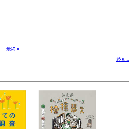
›
最
最終 »
終
続き...
ペ
ー
ジ