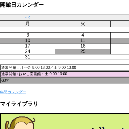
ー
ジ
開館日カレンダー
ジ
送
り
<<
月
火
3
4
10
11
17
18
24
25
31
年間カレンダー
マイライブラリ