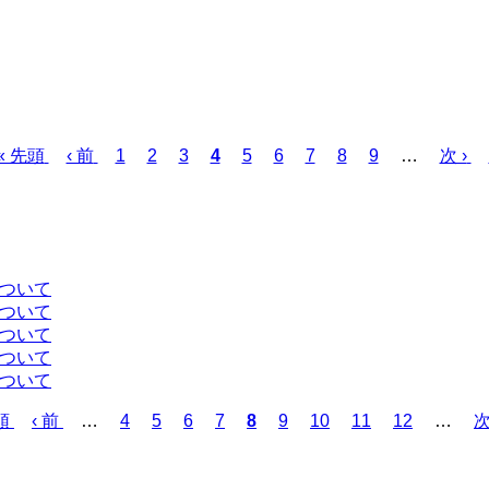
先
« 先頭
前
‹ 前
ペ
1
ペ
2
ペ
3
カ
4
ペ
5
ペ
6
ペ
7
ペ
8
ペ
9
…
次
次 ›
頭
ペ
ー
ー
ー
レ
ー
ー
ー
ー
ー
ペ
ペ
ー
ジ
ジ
ジ
ン
ジ
ジ
ジ
ジ
ジ
ー
ー
ジ
ト
ジ
ジ
ペ
ー
について
ジ
について
について
について
について
頭
前
‹ 前
…
ペ
4
ペ
5
ペ
6
ペ
7
カ
8
ペ
9
ペ
10
ペ
11
ペ
12
…
次
ペ
ー
ー
ー
ー
レ
ー
ー
ー
ー
ー
ジ
ジ
ジ
ジ
ン
ジ
ジ
ジ
ジ