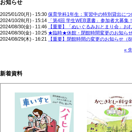
お知らせ
2025/01/20(月) - 15:30
保育学科1年生：実習中の特別貸出について
2024/10/28(月) - 15:14
「第4回 学生WEB選書」参加者大募集
2024/08/30(金) - 11:46
【重要】「ぬいぐるみおとまり会」お
2024/08/30(金) - 10:25
★臨時★休館・閉館時間変更のお知ら
2024/08/29(木) - 16:21
【重要】閉館時間の変更のお知らせ（8/
先
« 
頭
ペ
ペ
ー
ー
ジ
新着資料
ジ
送
り