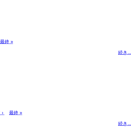
最
最終 »
終
続き...
ペ
ー
ジ
次
 ›
最
最終 »
ペ
終
続き...
ー
ペ