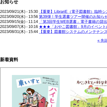
お知らせ
2023/09/21(木) - 15:30
【重要】LibrariE（電子図書館）臨時
2023/09/20(水) - 13:56
第39弾！学生選書ツアー開催のお知らせ（
2023/09/15(金) - 11:14
「第3回学生WEB選書」電子書籍の貸出
2023/09/07(木) - 10:16
★★★「おやこ図書館」9月のイベントの
2023/08/31(木) - 15:44
【重要】図書館システムのメンテナンス
先
« 先
頭
ペ
ペ
ー
ー
ジ
新着資料
ジ
送
り