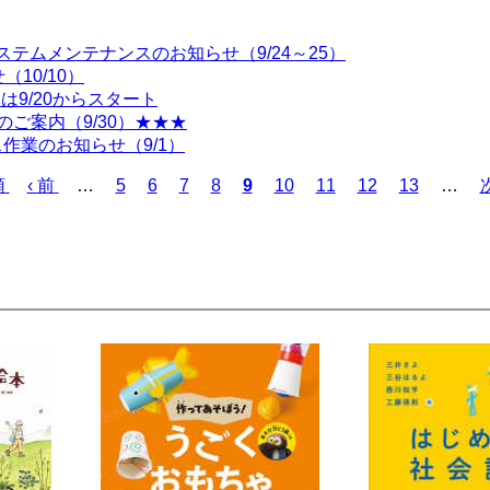
システムメンテナンスのお知らせ（9/24～25）
10/10）
は9/20からスタート
ご案内（9/30）★★★
作業のお知らせ（9/1）
頭
前
‹ 前
…
ペ
5
ペ
6
ペ
7
ペ
8
カ
9
ペ
10
ペ
11
ペ
12
ペ
13
…
次
ペ
ー
ー
ー
ー
レ
ー
ー
ー
ー
ー
ジ
ジ
ジ
ジ
ン
ジ
ジ
ジ
ジ
ジ
ト
ペ
ー
ジ