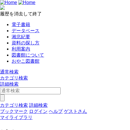
履歴を消去して終了
電子書籍
データベース
湘北紀要
資料の探し方
利用案内
図書館について
おやこ図書館
通常検索
カテゴリ検索
詳細検索
カテゴリ検索
詳細検索
ブックマーク
ログイン
ヘルプ
ゲストさん
マイライブラリ