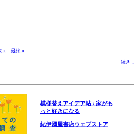
次
 ›
最
最終 »
ペ
終
続き...
ー
ペ
ジ
ー
ジ