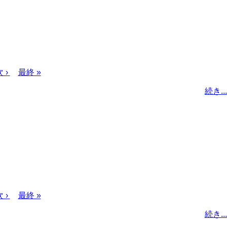
次
 ›
最
最終 »
ペ
終
続き...
ー
ペ
ジ
ー
ジ
次
 ›
最
最終 »
ペ
終
続き...
ー
ペ