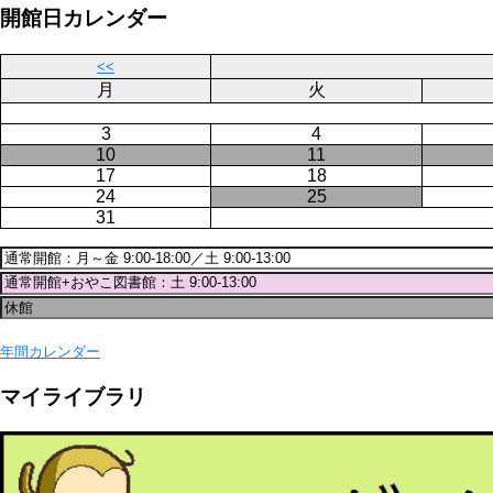
ー
ジ
開館日カレンダー
ジ
送
り
<<
月
火
3
4
10
11
17
18
24
25
31
年間カレンダー
マイライブラリ