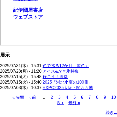
展示
2025/07/31(木) - 15:31
色で巡る12か月「灰色」
2025/07/28(月) - 11:20
アイス&かき氷特集
2025/07/15(火) - 15:48
行こう！選挙
2025/07/15(火) - 15:40
2025「湘北🎐夏の100冊」
2025/07/03(木) - 10:37
EXPO2025大阪・関西万博
先
« 先頭
前
‹ 前
…
ペ
2
ペ
3
ペ
4
ペ
5
カ
6
ペ
7
ペ
8
ペ
9
ペ
10
頭
ペ
…
ー
次
次 ›
ー
ー
最
最終 »
ー
レ
ー
ー
ー
ー
ペ
ペ
ー
ジ
ペ
ジ
ジ
終
ジ
ン
ジ
ジ
ジ
ジ
ー
続き...
ー
ジ
ー
ペ
ト
ジ