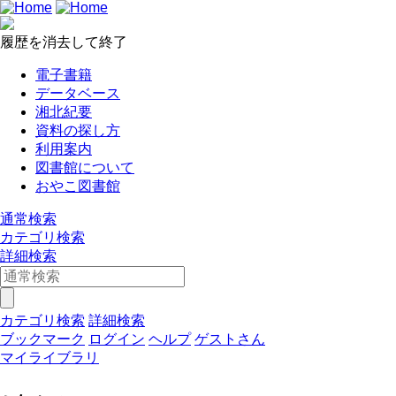
履歴を消去して終了
電子書籍
データベース
湘北紀要
資料の探し方
利用案内
図書館について
おやこ図書館
通常検索
カテゴリ検索
詳細検索
カテゴリ検索
詳細検索
ブックマーク
ログイン
ヘルプ
ゲストさん
マイライブラリ