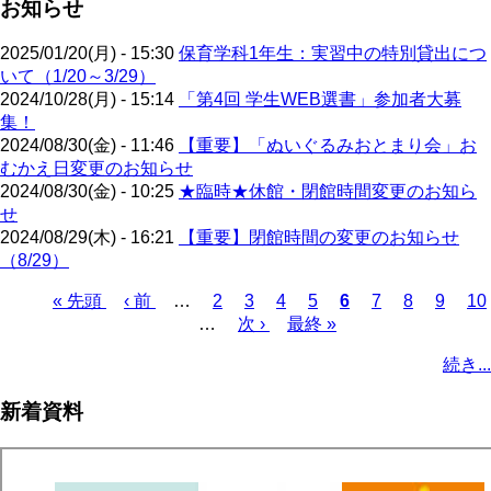
お知らせ
2025/01/20(月) - 15:30
保育学科1年生：実習中の特別貸出につ
いて（1/20～3/29）
2024/10/28(月) - 15:14
「第4回 学生WEB選書」参加者大募
集！
2024/08/30(金) - 11:46
【重要】「ぬいぐるみおとまり会」お
むかえ日変更のお知らせ
2024/08/30(金) - 10:25
★臨時★休館・閉館時間変更のお知ら
せ
2024/08/29(木) - 16:21
【重要】閉館時間の変更のお知らせ
（8/29）
先
« 先頭
前
‹ 前
…
ペ
2
ペ
3
ペ
4
ペ
5
カ
6
ペ
7
ペ
8
ペ
9
ペ
10
頭
ペ
…
ー
次
次 ›
ー
ー
最
最終 »
ー
レ
ー
ー
ー
ー
ペ
ペ
ー
ジ
ペ
ジ
ジ
終
ジ
ン
ジ
ジ
ジ
ジ
ー
続き...
ー
ジ
ー
ペ
ト
ジ
ジ
ジ
ー
ペ
送
新着資料
ジ
ー
り
ジ