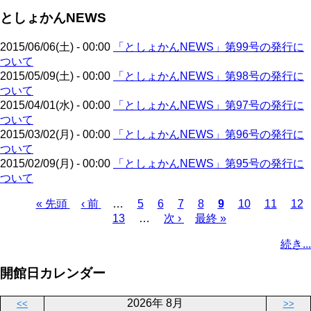
ジ
ジ
ー
ペ
送
としょかんNEWS
ジ
ー
り
ジ
2015/06/06(土) - 00:00
「としょかんNEWS」第99号の発行に
ついて
2015/05/09(土) - 00:00
「としょかんNEWS」第98号の発行に
ついて
2015/04/01(水) - 00:00
「としょかんNEWS」第97号の発行に
ついて
2015/03/02(月) - 00:00
「としょかんNEWS」第96号の発行に
ついて
2015/02/09(月) - 00:00
「としょかんNEWS」第95号の発行に
ついて
先
« 先頭
前
‹ 前
…
ペ
5
ペ
6
ペ
7
ペ
8
カ
9
ペ
10
ペ
11
ペ
12
頭
ペ
ペ
13
ー
…
ー
次
次 ›
ー
最
最終 »
ー
レ
ー
ー
ー
ペ
ペ
ー
ー
ジ
ジ
ペ
ジ
終
ジ
ン
ジ
ジ
ジ
ー
続き...
ー
ジ
ジ
ー
ペ
ト
ジ
ジ
ジ
ー
ペ
送
開館日カレンダー
ジ
ー
り
ジ
2026年 8月
<<
>>