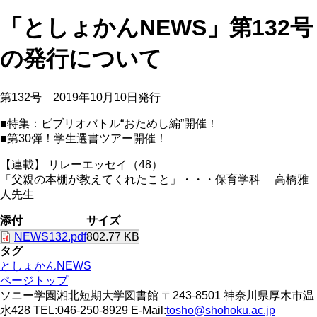
「としょかんNEWS」第132号
の発行について
第132号 2019年10月10日発行
■特集：ビブリオバトル“おためし編”開催！
■第30弾！学生選書ツアー開催！
【連載】 リレーエッセイ（48）
「父親の本棚が教えてくれたこと」・・・保育学科 高橋雅
人先生
添付
サイズ
NEWS132.pdf
802.77 KB
タグ
としょかんNEWS
ページトップ
ソニー学園湘北短期大学図書館 〒243-8501 神奈川県厚木市温
水428 TEL:046-250-8929 E-Mail:
tosho@shohoku.ac.jp