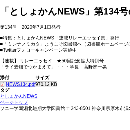
「としょかんNEWS」第134
第134号 2020年7月1日発行
■特集：としょかんNEWS「連載リレーエッセイ集」発行
■「ミンナノミカタ」ようこそ図書館へ（図書館ホームページ
■Twitterフォローキャンペーン実施中
【連載】 リレーエッセイ ★50回記念拡大特別号
「ライ麦畑でつかまえて」・・・学長 高野瀬一晃
添付
サイズ
NEWS134.pdf
970.12 KB
タグ
としょかんNEWS
ページトップ
ソニー学園湘北短期大学図書館 〒243-8501 神奈川県厚木市温水428 TE