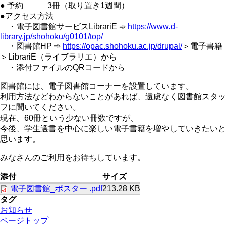
● 予約 3冊（取り置き1週間）
●アクセス方法
・電子図書館サービスLibrariE ➾
https://www.d-
library.jp/shohoku/g0101/top/
・図書館HP ➾
https://opac.shohoku.ac.jp/drupal/
＞電子書籍
＞LibrariE（ライブラリエ）から
・添付ファイルのQRコードから
図書館には、電子図書館コーナーを設置しています。
利用方法などわからないことがあれば、遠慮なく図書館スタッ
フに聞いてください。
現在、60冊という少ない冊数ですが、
今後、学生選書を中心に楽しい電子書籍を増やしていきたいと
思います。
みなさんのご利用をお待ちしています。
添付
サイズ
電子図書館_ポスター .pdf
213.28 KB
タグ
お知らせ
ページトップ