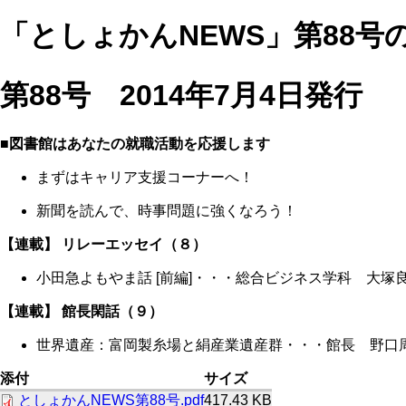
「としょかんNEWS」第88号
第88号 2014年7月4日発行
■図書館はあなたの就職活動を応援します
まずはキャリア支援コーナーへ！
新聞を読んで、時事問題に強くなろう！
【連載】 リレーエッセイ（８）
小田急よもやま話 [前編]・・・総合ビジネス学科 大塚
【連載】 館長閑話（９）
世界遺産：富岡製糸場と絹産業遺産群・・・館長 野口
添付
サイズ
としょかんNEWS第88号.pdf
417.43 KB