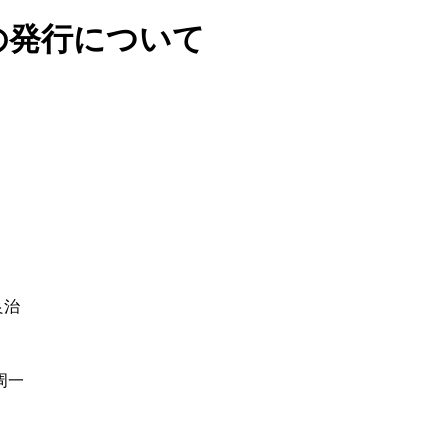
の発行について
良治
周一