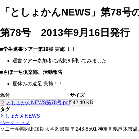
「としょかんNEWS」第78号
第78号 2013年9月16日発行
■学生選書ツアー第19弾 実施 ！！
選書ツアー参加者に感想を聞いてみました
■さぽーち倶楽部、活動報告
夏休みの遠足 実施！！
添付
サイズ
としょかんNEWS第78号.pdf
542.49 KB
タグ
としょかんNEWS
ページトップ
ソニー学園湘北短期大学図書館 〒243-8501 神奈川県厚木市温水428 TE