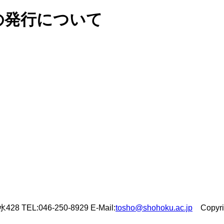
の発行について
L:046-250-8929 E-Mail:
tosho@shohoku.ac.jp
Copyrigh