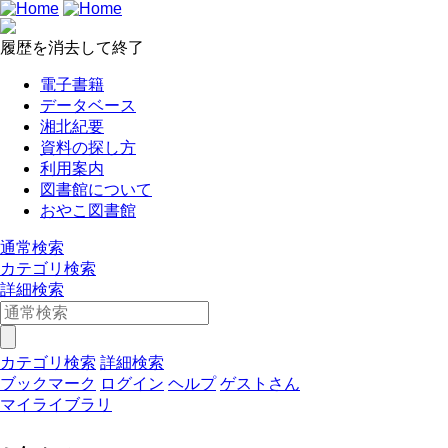
履歴を消去して終了
電子書籍
データベース
湘北紀要
資料の探し方
利用案内
図書館について
おやこ図書館
通常検索
カテゴリ検索
詳細検索
カテゴリ検索
詳細検索
ブックマーク
ログイン
ヘルプ
ゲストさん
マイライブラリ