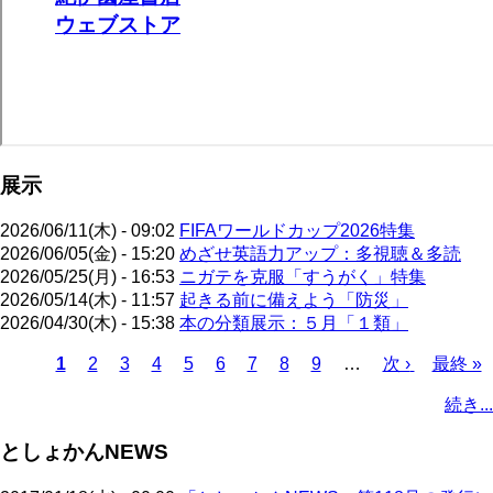
展示
2026/06/11(木) - 09:02
FIFAワールドカップ2026特集
2026/06/05(金) - 15:20
めざせ英語力アップ：多視聴＆多読
2026/05/25(月) - 16:53
ニガテを克服「すうがく」特集
2026/05/14(木) - 11:57
起きる前に備えよう「防災」
2026/04/30(木) - 15:38
本の分類展示：５月「１類」
カ
1
ペ
2
ペ
3
ペ
4
ペ
5
ペ
6
ペ
7
ペ
8
ペ
9
…
次
次 ›
最
最終 »
レ
ー
ー
ー
ー
ー
ー
ー
ー
ペ
終
ペ
続き...
ン
ジ
ジ
ジ
ジ
ジ
ジ
ジ
ジ
ー
ペ
ー
ト
ジ
ー
ジ
としょかんNEWS
ペ
ジ
送
ー
り