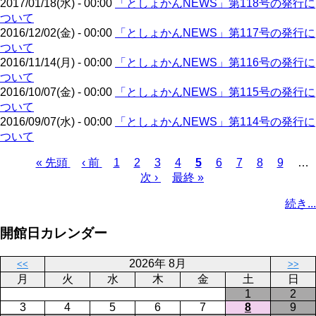
2017/01/18(水) - 00:00
「としょかんNEWS」第118号の発行に
ジ
ついて
2016/12/02(金) - 00:00
「としょかんNEWS」第117号の発行に
ついて
2016/11/14(月) - 00:00
「としょかんNEWS」第116号の発行に
ついて
2016/10/07(金) - 00:00
「としょかんNEWS」第115号の発行に
ついて
2016/09/07(水) - 00:00
「としょかんNEWS」第114号の発行に
ついて
先
« 先頭
前
‹ 前
ペ
1
ペ
2
ペ
3
ペ
4
カ
5
ペ
6
ペ
7
ペ
8
ペ
9
…
頭
ペ
ー
ー
次
次 ›
ー
最
最終 »
ー
レ
ー
ー
ー
ー
ペ
ペ
ー
ジ
ジ
ペ
ジ
終
ジ
ン
ジ
ジ
ジ
ジ
ー
続き...
ー
ジ
ー
ペ
ト
ジ
ジ
ジ
ー
ペ
送
開館日カレンダー
ジ
ー
り
ジ
2026年 8月
<<
>>
月
火
水
木
金
土
日
1
2
3
4
5
6
7
8
9