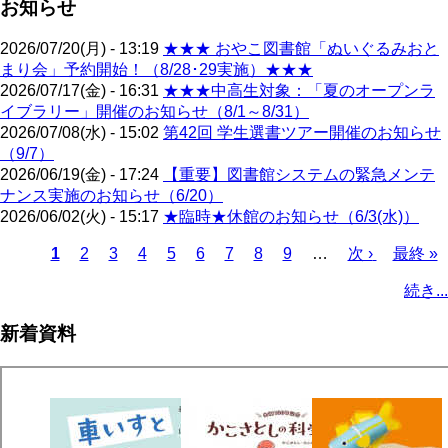
お知らせ
2026/07/20(月) - 13:19
★★★ おやこ図書館「ぬいぐるみおと
まり会」予約開始！（8/28･29実施）★★★
2026/07/17(金) - 16:31
★★★中高生対象：「夏のオープンラ
イブラリー」開催のお知らせ（8/1～8/31）
2026/07/08(水) - 15:02
第42回 学生選書ツアー開催のお知らせ
（9/7）
2026/06/19(金) - 17:24
【重要】図書館システムの緊急メンテ
ナンス実施のお知らせ（6/20）
2026/06/02(火) - 15:17
★臨時★休館のお知らせ（6/3(水)）
カ
1
ペ
2
ペ
3
ペ
4
ペ
5
ペ
6
ペ
7
ペ
8
ペ
9
…
次
次 ›
最
最終 »
レ
ー
ー
ー
ー
ー
ー
ー
ー
ペ
終
ペ
続き...
ン
ジ
ジ
ジ
ジ
ジ
ジ
ジ
ジ
ー
ペ
ー
ト
ジ
ー
ジ
新着資料
ペ
ジ
送
ー
り
ジ