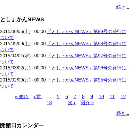
ペ
ー
ジ
ン
ペ
ジ
終
ジ
ジ
ジ
ジ
ジ
ジ
ー
続き...
ー
ジ
ト
ー
ペ
ジ
ジ
ペ
ジ
ー
送
としょかんNEWS
ー
ジ
り
ジ
2015/06/06(土) - 00:00
「としょかんNEWS」第99号の発行に
ついて
2015/05/09(土) - 00:00
「としょかんNEWS」第98号の発行に
ついて
2015/04/01(水) - 00:00
「としょかんNEWS」第97号の発行に
ついて
2015/03/02(月) - 00:00
「としょかんNEWS」第96号の発行に
ついて
2015/02/09(月) - 00:00
「としょかんNEWS」第95号の発行に
ついて
先
« 先頭
前
‹ 前
…
ペ
5
ペ
6
ペ
7
ペ
8
カ
9
ペ
10
ペ
11
ペ
12
頭
ペ
ペ
13
ー
…
ー
次
次 ›
ー
最
最終 »
ー
レ
ー
ー
ー
ペ
ペ
ー
ー
ジ
ジ
ペ
ジ
終
ジ
ン
ジ
ジ
ジ
ー
続き...
ー
ジ
ジ
ー
ペ
ト
ジ
ジ
ジ
ー
ペ
送
開館日カレンダー
ジ
ー
り