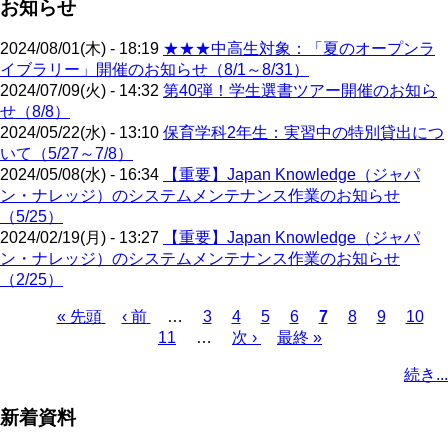
お知らせ
2024/08/01(木) - 18:19
★★★中高生対象：「夏のオープンラ
イブラリー」開催のお知らせ（8/1～8/31）
2024/07/09(火) - 14:32
第40弾！学生選書ツアー開催のお知ら
せ（8/8）
2024/05/22(水) - 13:10
保育学科2年生：実習中の特別貸出につ
いて（5/27～7/8）
2024/05/08(水) - 16:34
【重要】Japan Knowledge（ジャパ
ン・ナレッジ）のシステムメンテナンス作業のお知らせ
（5/25）
2024/02/19(月) - 13:27
【重要】Japan Knowledge（ジャパ
ン・ナレッジ）のシステムメンテナンス作業のお知らせ
（2/25）
先
« 先頭
前
‹ 前
…
ペ
3
ペ
4
ペ
5
ペ
6
カ
7
ペ
8
ペ
9
ペ
10
頭
ペ
11
…
ー
ー
次
次 ›
ー
最
最終 »
ー
レ
ー
ー
ー
ペ
ペ
ー
ジ
ジ
ペ
ジ
終
ジ
ン
ジ
ジ
ジ
ー
続き...
ー
ジ
ー
ペ
ト
ジ
ジ
ジ
ー
ペ
送
新着資料
ジ
ー
り
ジ