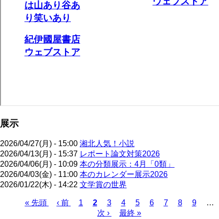
展示
2026/04/27(月) - 15:00
湘北人気！小説
2026/04/13(月) - 15:37
レポート論文対策2026
2026/04/06(月) - 10:09
本の分類展示：4月「0類」
2026/04/03(金) - 11:00
本のカレンダー展示2026
2026/01/22(木) - 14:22
文学賞の世界
先
« 先頭
前
‹ 前
ペ
1
カ
2
ペ
3
ペ
4
ペ
5
ペ
6
ペ
7
ペ
8
ペ
9
…
頭
ペ
ー
レ
次
次 ›
ー
最
最終 »
ー
ー
ー
ー
ー
ー
ペ