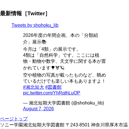
最新情報［Twitter］
Tweets by shohoku_lib
2026年度の年間企画、本の「分類紹
介」展示📚
今月は「4類」の展示です。
4類は「自然科学」です。ここには植
物・動物や数学、天文学に関する本が置
かれています🌳🫎🪐
空や植物の写真が載ったものなど、眺め
ているだけでも楽しい本もありますよ！
#湘北短大
#図書館
pic.twitter.com/YhRqthLuOP
— 湘北短期大学図書館 (@shohoku_lib)
August 7, 2026
ページトップ
ソニー学園湘北短期大学図書館 〒243-8501 神奈川県厚木市温