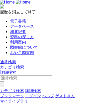
履歴を消去して終了
電子書籍
データベース
湘北紀要
資料の探し方
利用案内
図書館について
おやこ図書館
通常検索
カテゴリ検索
詳細検索
カテゴリ検索
詳細検索
ブックマーク
ログイン
ヘルプ
ゲストさん
マイライブラリ