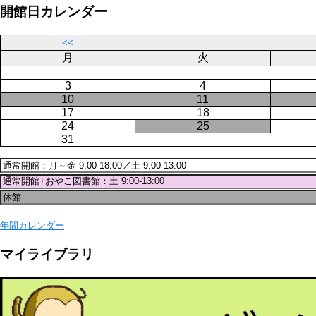
ー
ジ
開館日カレンダー
ジ
送
り
<<
月
火
3
4
10
11
17
18
24
25
31
年間カレンダー
マイライブラリ