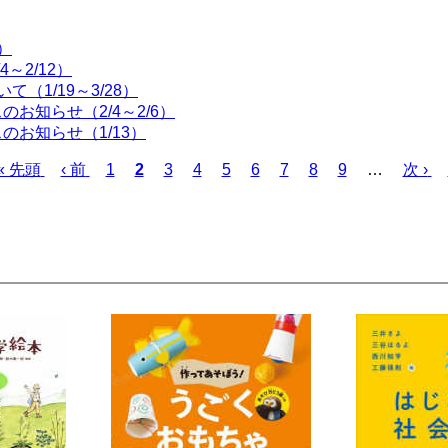
）
～2/12）
（1/19～3/28）
お知らせ（2/4～2/6）
お知らせ（1/13）
先
« 先頭
前
‹ 前
ペ
1
カ
2
ペ
3
ペ
4
ペ
5
ペ
6
ペ
7
ペ
8
ペ
9
…
次
次 ›
頭
ペ
ー
レ
ー
ー
ー
ー
ー
ー
ー
ペ
ペ
ー
ジ
ン
ジ
ジ
ジ
ジ
ジ
ジ
ジ
ー
ー
ジ
ト
ジ
ジ
ペ
ー
ジ