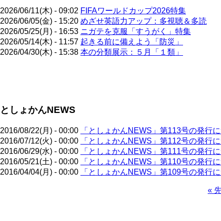
2026/06/11(木) - 09:02
FIFAワールドカップ2026特集
2026/06/05(金) - 15:20
めざせ英語力アップ：多視聴＆多読
2026/05/25(月) - 16:53
ニガテを克服「すうがく」特集
2026/05/14(木) - 11:57
起きる前に備えよう「防災」
2026/04/30(木) - 15:38
本の分類展示：５月「１類」
ペ
ー
ジ
としょかんNEWS
送
り
2016/08/22(月) - 00:00
「としょかんNEWS」第113号の発行
2016/07/12(火) - 00:00
「としょかんNEWS」第112号の発行
2016/06/29(水) - 00:00
「としょかんNEWS」第111号の発行
2016/05/21(土) - 00:00
「としょかんNEWS」第110号の発行
2016/04/04(月) - 00:00
「としょかんNEWS」第109号の発行
先
« 
頭
ペ
ペ
ー