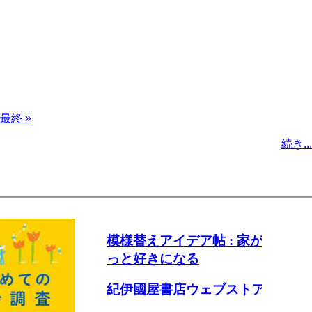
最
最終 »
終
続き...
ペ
ー
ジ