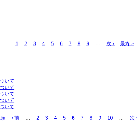
カ
1
ペ
2
ペ
3
ペ
4
ペ
5
ペ
6
ペ
7
ペ
8
ペ
9
…
次
次 ›
最
最終 »
レ
ー
ー
ー
ー
ー
ー
ー
ー
ペ
終
ン
ジ
ジ
ジ
ジ
ジ
ジ
ジ
ジ
ー
ペ
ト
ジ
ー
ペ
ジ
ー
について
ジ
について
について
について
について
先頭
前
‹ 前
…
ペ
2
ペ
3
ペ
4
ペ
5
カ
6
ペ
7
ペ
8
ペ
9
ペ
10
…
次
次 
ペ
ー
ー
ー
ー
レ
ー
ー
ー
ー
ペ
ー
ジ
ジ
ジ
ジ
ン
ジ
ジ
ジ
ジ
ー