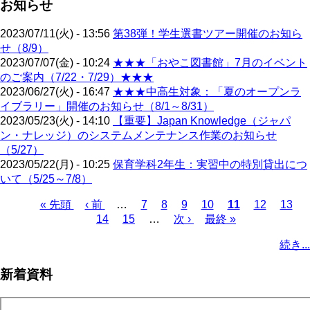
お知らせ
2023/07/11(火) - 13:56
第38弾！学生選書ツアー開催のお知ら
せ（8/9）
2023/07/07(金) - 10:24
★★★「おやこ図書館」7月のイベント
のご案内（7/22・7/29）★★★
2023/06/27(火) - 16:47
★★★中高生対象：「夏のオープンラ
イブラリー」開催のお知らせ（8/1～8/31）
2023/05/23(火) - 14:10
【重要】Japan Knowledge（ジャパ
ン・ナレッジ）のシステムメンテナンス作業のお知らせ
（5/27）
2023/05/22(月) - 10:25
保育学科2年生：実習中の特別貸出につ
いて（5/25～7/8）
先
« 先頭
前
‹ 前
…
ペ
7
ペ
8
ペ
9
ペ
10
カ
11
ペ
12
ペ
13
頭
ペ
14
ペ
15
ー
…
ー
次
次 ›
ー
ー
最
最終 »
レ
ー
ー
ペ
ペ
ー
ー
ジ
ジ
ペ
ジ
ジ
終
ン
ジ
ジ
ー
続き...
ー
ジ
ジ
ー
ペ
ト
ジ
ジ
ジ
ー
ペ
送
新着資料
ジ
ー
り
ジ