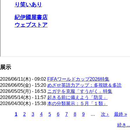
展示
2026/06/11(木) - 09:02
FIFAワールドカップ2026特集
2026/06/05(金) - 15:20
めざせ英語力アップ：多視聴＆多読
2026/05/25(月) - 16:53
ニガテを克服「すうがく」特集
2026/05/14(木) - 11:57
起きる前に備えよう「防災」
2026/04/30(木) - 15:38
本の分類展示：５月「１類」
カ
1
ペ
2
ペ
3
ペ
4
ペ
5
ペ
6
ペ
7
ペ
8
ペ
9
…
次
次 ›
最
最終 »
レ
ー
ー
ー
ー
ー
ー
ー
ー
ペ
終
ペ
続き...
ン
ジ
ジ
ジ
ジ
ジ
ジ
ジ
ジ
ー
ペ
ー