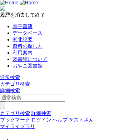
履歴を消去して終了
電子書籍
データベース
湘北紀要
資料の探し方
利用案内
図書館について
おやこ図書館
通常検索
カテゴリ検索
詳細検索
カテゴリ検索
詳細検索
ブックマーク
ログイン
ヘルプ
ゲストさん
マイライブラリ