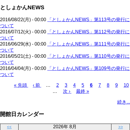
ト
ジ
ー
ジ
としょかんNEWS
ペ
ジ
送
ー
り
2016/08/22(月) - 00:00
「としょかんNEWS」第113号の発行に
ジ
ついて
2016/07/12(火) - 00:00
「としょかんNEWS」第112号の発行に
ついて
2016/06/29(水) - 00:00
「としょかんNEWS」第111号の発行に
ついて
2016/05/21(土) - 00:00
「としょかんNEWS」第110号の発行に
ついて
2016/04/04(月) - 00:00
「としょかんNEWS」第109号の発行に
ついて
先
« 先頭
前
‹ 前
…
ペ
2
ペ
3
ペ
4
ペ
5
カ
6
ペ
7
ペ
8
ペ
9
ペ
10
頭
ペ
…
ー
次
次 ›
ー
ー
最
最終 »
ー
レ
ー
ー
ー
ー
ペ
ペ
ー
ジ
ペ
ジ
ジ
終
ジ
ン
ジ
ジ
ジ
ジ
ー
続き...
ー
ジ
ー
ペ
ト
ジ
ジ
ジ
ー
ペ
送
開館日カレンダー
ジ
ー
り
ジ
2026年 8月
<<
>>