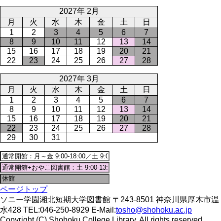
2027年 2月
月
火
水
木
金
土
日
1
2
3
4
5
6
7
8
9
10
11
12
13
14
15
16
17
18
19
20
21
22
23
24
25
26
27
28
2027年 3月
月
火
水
木
金
土
日
1
2
3
4
5
6
7
8
9
10
11
12
13
14
15
16
17
18
19
20
21
22
23
24
25
26
27
28
29
30
31
ページトップ
ソニー学園湘北短期大学図書館 〒243-8501 神奈川県厚木市温
水428 TEL:046-250-8929 E-Mail:
tosho@shohoku.ac.jp
Copyright (C) Shohoku College Library. All rights reserved.