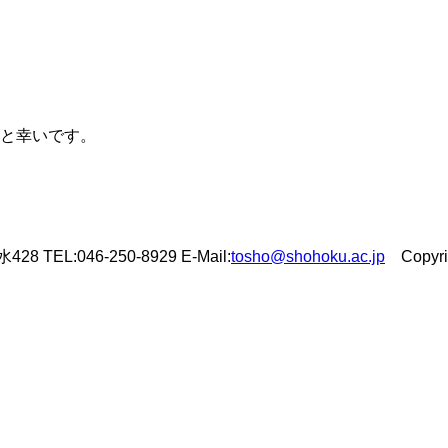
と幸いです。
L:046-250-8929 E-Mail:
tosho@shohoku.ac.jp
Copyrigh