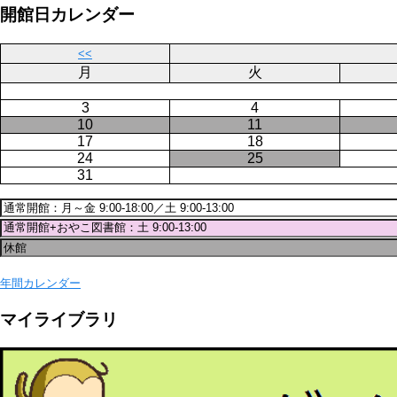
ー
ジ
開館日カレンダー
ジ
送
り
<<
月
火
3
4
10
11
17
18
24
25
31
年間カレンダー
マイライブラリ