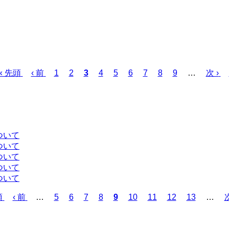
先
« 先頭
前
‹ 前
ペ
1
ペ
2
カ
3
ペ
4
ペ
5
ペ
6
ペ
7
ペ
8
ペ
9
…
次
次 ›
頭
ペ
ー
ー
レ
ー
ー
ー
ー
ー
ー
ペ
ペ
ー
ジ
ジ
ン
ジ
ジ
ジ
ジ
ジ
ジ
ー
ー
ジ
ト
ジ
ジ
ペ
ー
ついて
ジ
ついて
ついて
ついて
ついて
頭
前
‹ 前
…
ペ
5
ペ
6
ペ
7
ペ
8
カ
9
ペ
10
ペ
11
ペ
12
ペ
13
…
次
ペ
ー
ー
ー
ー
レ
ー
ー
ー
ー
ー
ジ
ジ
ジ
ジ
ン
ジ
ジ
ジ
ジ