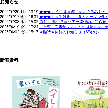
お知らせ
2026/07/20(月) - 13:19
★★★ おやこ図書館「ぬいぐるみおとま
2026/07/17(金) - 16:31
★★★中高生対象：「夏のオープンライブ
2026/07/08(水) - 15:02
第42回 学生選書ツアー開催のお知らせ（
2026/06/19(金) - 17:24
【重要】図書館システムの緊急メンテナン
2026/06/02(火) - 15:17
★臨時★休館のお知らせ（6/3(水)）
ペ
ー
ジ
新着資料
送
り