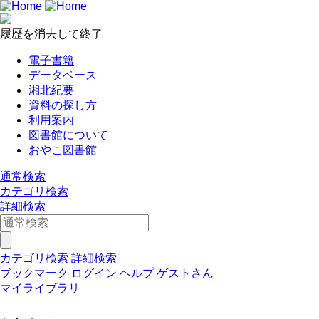
履歴を消去して終了
電子書籍
データベース
湘北紀要
資料の探し方
利用案内
図書館について
おやこ図書館
通常検索
カテゴリ検索
詳細検索
カテゴリ検索
詳細検索
ブックマーク
ログイン
ヘルプ
ゲストさん
マイライブラリ