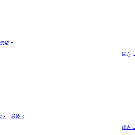
最
最終 »
終
続き...
ペ
ー
ジ
次
 ›
最
最終 »
ペ
終
続き...
ー
ペ