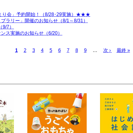
り会」予約開始！（8/28･29実施）★★★
ラリー」開催のお知らせ（8/1～8/31）
9/7）
ス実施のお知らせ（6/20）
カ
1
ペ
2
ペ
3
ペ
4
ペ
5
ペ
6
ペ
7
ペ
8
ペ
9
…
次
次 ›
最
最終 »
レ
ー
ー
ー
ー
ー
ー
ー
ー
ペ
終
ン
ジ
ジ
ジ
ジ
ジ
ジ
ジ
ジ
ー
ペ
ト
ジ
ー
ペ
ジ
ー
ジ