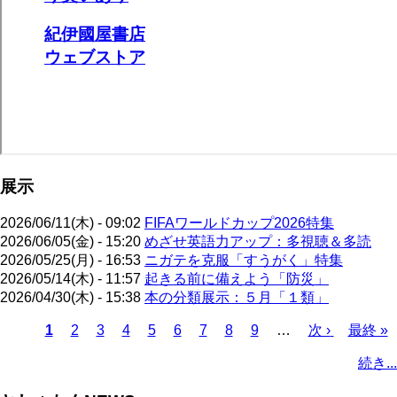
展示
2026/06/11(木) - 09:02
FIFAワールドカップ2026特集
2026/06/05(金) - 15:20
めざせ英語力アップ：多視聴＆多読
2026/05/25(月) - 16:53
ニガテを克服「すうがく」特集
2026/05/14(木) - 11:57
起きる前に備えよう「防災」
2026/04/30(木) - 15:38
本の分類展示：５月「１類」
カ
1
ペ
2
ペ
3
ペ
4
ペ
5
ペ
6
ペ
7
ペ
8
ペ
9
…
次
次 ›
最
最終 »
レ
ー
ー
ー
ー
ー
ー
ー
ー
ペ
終
ペ
続き...
ン
ジ
ジ
ジ
ジ
ジ
ジ
ジ
ジ
ー
ペ
ー
ト
ジ
ー
ジ