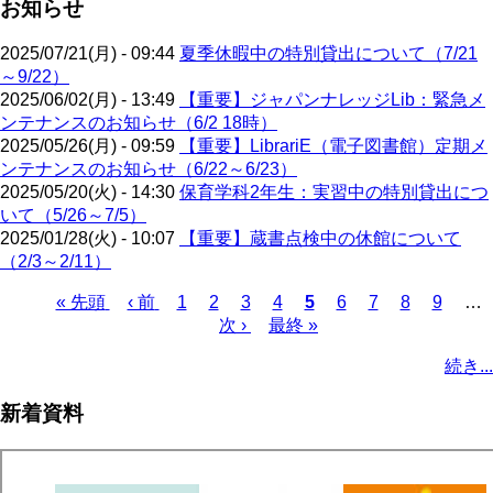
お知らせ
2025/07/21(月) - 09:44
夏季休暇中の特別貸出について（7/21
～9/22）
2025/06/02(月) - 13:49
【重要】ジャパンナレッジLib：緊急メ
ンテナンスのお知らせ（6/2 18時）
2025/05/26(月) - 09:59
【重要】LibrariE（電子図書館）定期メ
ンテナンスのお知らせ（6/22～6/23）
2025/05/20(火) - 14:30
保育学科2年生：実習中の特別貸出につ
いて（5/26～7/5）
2025/01/28(火) - 10:07
【重要】蔵書点検中の休館について
（2/3～2/11）
先
« 先頭
前
‹ 前
ペ
1
ペ
2
ペ
3
ペ
4
カ
5
ペ
6
ペ
7
ペ
8
ペ
9
…
頭
ペ
ー
ー
次
次 ›
ー
最
最終 »
ー
レ
ー
ー
ー
ー
ペ
ペ
ー
ジ
ジ
ペ
ジ
終
ジ
ン
ジ
ジ
ジ
ジ
ー
続き...
ー
ジ
ー
ペ
ト
ジ
ジ
ジ
ー
ペ
送
新着資料
ジ
ー
り
ジ