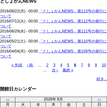
としょかんNEWS
ペ
ジ
送
ー
り
2016/08/22(月) - 00:00
「としょかんNEWS」第113号の発行に
ジ
ついて
2016/07/12(火) - 00:00
「としょかんNEWS」第112号の発行に
ついて
2016/06/29(水) - 00:00
「としょかんNEWS」第111号の発行に
ついて
2016/05/21(土) - 00:00
「としょかんNEWS」第110号の発行に
ついて
2016/04/04(月) - 00:00
「としょかんNEWS」第109号の発行に
ついて
先
« 先頭
前
‹ 前
…
ペ
2
ペ
3
ペ
4
ペ
5
カ
6
ペ
7
ペ
8
ペ
9
ペ
10
頭
ペ
…
ー
次
次 ›
ー
ー
最
最終 »
ー
レ
ー
ー
ー
ー
ペ
ペ
ー
ジ
ペ
ジ
ジ
終
ジ
ン
ジ
ジ
ジ
ジ
ー
続き...
ー
ジ
ー
ペ
ト
ジ
ジ
ジ
ー
ペ
送
開館日カレンダー
ジ
ー
り
ジ
2026年 8月
<<
>>
月
火
水
木
金
土
日