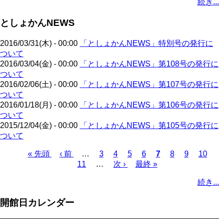
続き...
ン
ジ
ジ
ジ
ジ
ジ
ジ
ジ
ジ
ー
ペ
ー
ト
ジ
ー
ジ
としょかんNEWS
ペ
ジ
送
ー
り
2016/03/31(木) - 00:00
「としょかんNEWS」特別号の発行に
ジ
ついて
2016/03/04(金) - 00:00
「としょかんNEWS」第108号の発行に
ついて
2016/02/06(土) - 00:00
「としょかんNEWS」第107号の発行に
ついて
2016/01/18(月) - 00:00
「としょかんNEWS」第106号の発行に
ついて
2015/12/04(金) - 00:00
「としょかんNEWS」第105号の発行に
ついて
先
« 先頭
前
‹ 前
…
ペ
3
ペ
4
ペ
5
ペ
6
カ
7
ペ
8
ペ
9
ペ
10
頭
ペ
11
…
ー
ー
次
次 ›
ー
最
最終 »
ー
レ
ー
ー
ー
ペ
ペ
ー
ジ
ジ
ペ
ジ
終
ジ
ン
ジ
ジ
ジ
ー
続き...
ー
ジ
ー
ペ
ト
ジ
ジ
ジ
ー
ペ
送
開館日カレンダー
ジ
ー
り
ジ