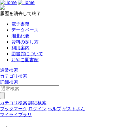
履歴を消去して終了
電子書籍
データベース
湘北紀要
資料の探し方
利用案内
図書館について
おやこ図書館
通常検索
カテゴリ検索
詳細検索
カテゴリ検索
詳細検索
ブックマーク
ログイン
ヘルプ
ゲストさん
マイライブラリ