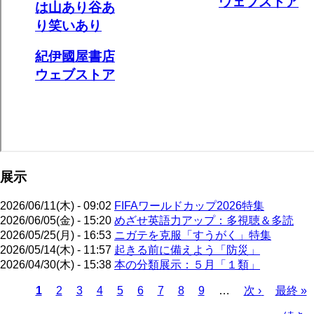
展示
2026/06/11(木) - 09:02
FIFAワールドカップ2026特集
2026/06/05(金) - 15:20
めざせ英語力アップ：多視聴＆多読
2026/05/25(月) - 16:53
ニガテを克服「すうがく」特集
2026/05/14(木) - 11:57
起きる前に備えよう「防災」
2026/04/30(木) - 15:38
本の分類展示：５月「１類」
カ
1
ペ
2
ペ
3
ペ
4
ペ
5
ペ
6
ペ
7
ペ
8
ペ
9
…
次
次 ›
最
最終 »
レ
ー
ー
ー
ー
ー
ー
ー
ー
ペ
終
ペ