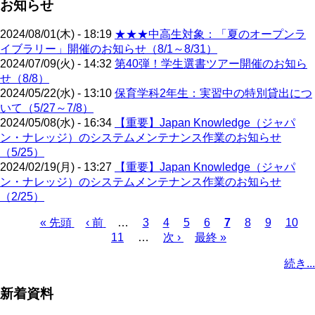
お知らせ
2024/08/01(木) - 18:19
★★★中高生対象：「夏のオープンラ
イブラリー」開催のお知らせ（8/1～8/31）
2024/07/09(火) - 14:32
第40弾！学生選書ツアー開催のお知ら
せ（8/8）
2024/05/22(水) - 13:10
保育学科2年生：実習中の特別貸出につ
いて（5/27～7/8）
2024/05/08(水) - 16:34
【重要】Japan Knowledge（ジャパ
ン・ナレッジ）のシステムメンテナンス作業のお知らせ
（5/25）
2024/02/19(月) - 13:27
【重要】Japan Knowledge（ジャパ
ン・ナレッジ）のシステムメンテナンス作業のお知らせ
（2/25）
先
« 先頭
前
‹ 前
…
ペ
3
ペ
4
ペ
5
ペ
6
カ
7
ペ
8
ペ
9
ペ
10
頭
ペ
11
…
ー
ー
次
次 ›
ー
最
最終 »
ー
レ
ー
ー
ー
ペ
ペ
ー
ジ
ジ
ペ
ジ
終
ジ
ン
ジ
ジ
ジ
ー
続き...
ー
ジ
ー
ペ
ト
ジ
ジ
ジ
ー
ペ
送
新着資料
ジ
ー
り
ジ