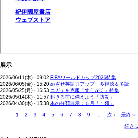
展示
2026/06/11(木) - 09:02
FIFAワールドカップ2026特集
2026/06/05(金) - 15:20
めざせ英語力アップ：多視聴＆多読
2026/05/25(月) - 16:53
ニガテを克服「すうがく」特集
2026/05/14(木) - 11:57
起きる前に備えよう「防災」
2026/04/30(木) - 15:38
本の分類展示：５月「１類」
カ
1
ペ
2
ペ
3
ペ
4
ペ
5
ペ
6
ペ
7
ペ
8
ペ
9
…
次
次 ›
最
最終 »
レ
ー
ー
ー
ー
ー
ー
ー
ー
ペ
終
ペ
続き...
ン
ジ
ジ
ジ
ジ
ジ
ジ
ジ
ジ
ー
ペ
ー
ト
ジ
ー
ジ