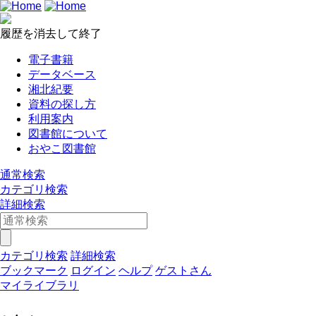
履歴を消去して終了
電子書籍
データベース
湘北紀要
資料の探し方
利用案内
図書館について
おやこ図書館
通常検索
カテゴリ検索
詳細検索
カテゴリ検索
詳細検索
ブックマーク
ログイン
ヘルプ
ゲストさん
マイライブラリ