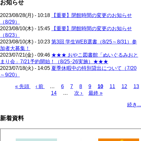
お知らせ
2023/08/28(月) - 10:18
【重要】閉館時間の変更のお知らせ
（8/29）
2023/08/10(木) - 15:45
【重要】閉館時間の変更のお知らせ
（8/23）
2023/08/10(木) - 10:23
第3回 学生WEB選書（8/25～8/31）参
加者大募集！
2023/07/21(金) - 09:46
★★★ おやこ図書館「ぬいぐるみおと
まり会」7/21予約開始！（8/25･26実施）★★★
2023/07/18(火) - 14:05
夏季休暇中の特別貸出について（7/20
～9/20）
先
« 先頭
前
‹ 前
…
ペ
6
ペ
7
ペ
8
ペ
9
カ
10
ペ
11
ペ
12
ペ
13
頭
ペ
ペ
14
ー
…
ー
次
次 ›
ー
ー
最
最終 »
レ
ー
ー
ー
ペ
ペ
ー
ー
ジ
ジ
ペ
ジ
ジ
終
ン
ジ
ジ
ジ
ー
続き...
ー
ジ
ジ
ー
ペ
ト
ジ
ジ
ジ
ー
ペ
送
新着資料
ジ
ー
り
ジ