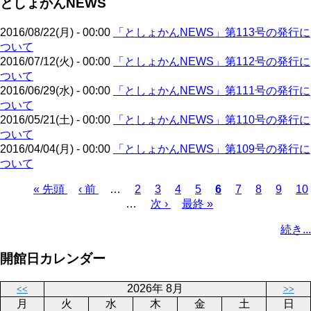
としょかんNEWS
ペ
ジ
送
ー
り
2016/08/22(月) - 00:00
「としょかんNEWS」第113号の発行に
ジ
ついて
2016/07/12(火) - 00:00
「としょかんNEWS」第112号の発行に
ついて
2016/06/29(水) - 00:00
「としょかんNEWS」第111号の発行に
ついて
2016/05/21(土) - 00:00
「としょかんNEWS」第110号の発行に
ついて
2016/04/04(月) - 00:00
「としょかんNEWS」第109号の発行に
ついて
先
« 先頭
前
‹ 前
…
ペ
2
ペ
3
ペ
4
ペ
5
カ
6
ペ
7
ペ
8
ペ
9
ペ
10
頭
ペ
…
ー
次
次 ›
ー
ー
最
最終 »
ー
レ
ー
ー
ー
ー
ペ
ペ
ー
ジ
ペ
ジ
ジ
終
ジ
ン
ジ
ジ
ジ
ジ
ー
続き...
ー
ジ
ー
ペ
ト
ジ
ジ
ジ
ー
ペ
送
開館日カレンダー
ジ
ー
り
ジ
2026年 8月
<<
>>
月
火
水
木
金
土
日