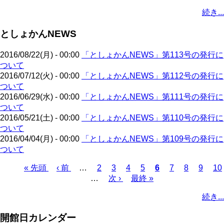
ペ
ー
ー
ジ
ジ
ペ
ジ
終
ジ
ン
ジ
ジ
ジ
ー
続き...
ー
ジ
ジ
ー
ペ
ト
ジ
ジ
ジ
ー
ペ
送
としょかんNEWS
ジ
ー
り
ジ
2016/08/22(月) - 00:00
「としょかんNEWS」第113号の発行に
ついて
2016/07/12(火) - 00:00
「としょかんNEWS」第112号の発行に
ついて
2016/06/29(水) - 00:00
「としょかんNEWS」第111号の発行に
ついて
2016/05/21(土) - 00:00
「としょかんNEWS」第110号の発行に
ついて
2016/04/04(月) - 00:00
「としょかんNEWS」第109号の発行に
ついて
先
« 先頭
前
‹ 前
…
ペ
2
ペ
3
ペ
4
ペ
5
カ
6
ペ
7
ペ
8
ペ
9
ペ
10
頭
ペ
…
ー
次
次 ›
ー
ー
最
最終 »
ー
レ
ー
ー
ー
ー
ペ
ペ
ー
ジ
ペ
ジ
ジ
終
ジ
ン
ジ
ジ
ジ
ジ
ー
続き...
ー
ジ
ー
ペ
ト
ジ
ジ
ジ
ー
ペ
送
開館日カレンダー
ジ
ー
り