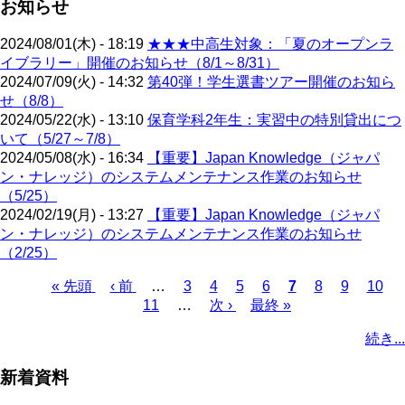
お知らせ
2024/08/01(木) - 18:19
★★★中高生対象：「夏のオープンラ
イブラリー」開催のお知らせ（8/1～8/31）
2024/07/09(火) - 14:32
第40弾！学生選書ツアー開催のお知ら
せ（8/8）
2024/05/22(水) - 13:10
保育学科2年生：実習中の特別貸出につ
いて（5/27～7/8）
2024/05/08(水) - 16:34
【重要】Japan Knowledge（ジャパ
ン・ナレッジ）のシステムメンテナンス作業のお知らせ
（5/25）
2024/02/19(月) - 13:27
【重要】Japan Knowledge（ジャパ
ン・ナレッジ）のシステムメンテナンス作業のお知らせ
（2/25）
先
« 先頭
前
‹ 前
…
ペ
3
ペ
4
ペ
5
ペ
6
カ
7
ペ
8
ペ
9
ペ
10
頭
ペ
11
…
ー
ー
次
次 ›
ー
最
最終 »
ー
レ
ー
ー
ー
ペ
ペ
ー
ジ
ジ
ペ
ジ
終
ジ
ン
ジ
ジ
ジ
ー
続き...
ー
ジ
ー
ペ
ト
ジ
ジ
ジ
ー
ペ
送
新着資料
ジ
ー
り
ジ