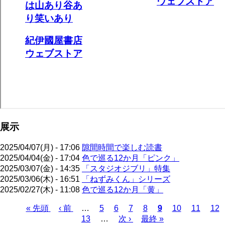
展示
2025/04/07(月) - 17:06
隙間時間で楽しむ読書
2025/04/04(金) - 17:04
色で巡る12か月「ピンク」
2025/03/07(金) - 14:35
「スタジオジブリ」特集
2025/03/06(木) - 16:51
「ねずみくん」シリーズ
2025/02/27(木) - 11:08
色で巡る12か月「黄」
先
« 先頭
前
‹ 前
…
ペ
5
ペ
6
ペ
7
ペ
8
カ
9
ペ
10
ペ
11
ペ
12
頭
ペ
ペ
13
ー
…
ー
次
次 ›
ー
最
最終 »
ー
レ
ー
ー
ー
ペ