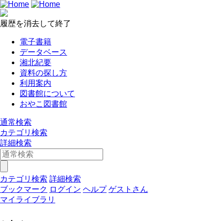
履歴を消去して終了
電子書籍
データベース
湘北紀要
資料の探し方
利用案内
図書館について
おやこ図書館
通常検索
カテゴリ検索
詳細検索
カテゴリ検索
詳細検索
ブックマーク
ログイン
ヘルプ
ゲストさん
マイライブラリ