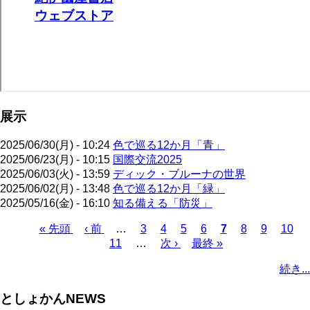
展示
2025/06/30(月) - 10:24
色で巡る12か月「青」
2025/06/23(月) - 10:15
国際交流2025
2025/06/03(火) - 13:59
ディック・ブルーナの世界
2025/06/02(月) - 13:48
色で巡る12か月「緑」
2025/05/16(金) - 16:10
知る備える「防災」
先
« 先頭
前
‹ 前
…
ペ
3
ペ
4
ペ
5
ペ
6
カ
7
ペ
8
ペ
9
ペ
10
頭
ペ
11
…
ー
ー
次
次 ›
ー
最
最終 »
ー
レ
ー
ー
ー
ペ
ペ
ー
ジ
ジ
ペ
ジ
終
ジ
ン
ジ
ジ
ジ
ー
続き...
ー
ジ
ー
ペ
ト
ジ
ジ
ジ
ー
ペ
送
としょかんNEWS
ジ
ー
り