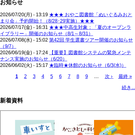
お知らせ
2026/07/20(月) - 13:19
★★★ おやこ図書館「ぬいぐるみおと
まり会」予約開始！（8/28･29実施）★★★
2026/07/17(金) - 16:31
★★★中高生対象：「夏のオープンラ
イブラリー」開催のお知らせ（8/1～8/31）
2026/07/08(水) - 15:02
第42回 学生選書ツアー開催のお知らせ
（9/7）
2026/06/19(金) - 17:24
【重要】図書館システムの緊急メンテ
ナンス実施のお知らせ（6/20）
2026/06/02(火) - 15:17
★臨時★休館のお知らせ（6/3(水)）
カ
1
ペ
2
ペ
3
ペ
4
ペ
5
ペ
6
ペ
7
ペ
8
ペ
9
…
次
次 ›
最
最終 »
レ
ー
ー
ー
ー
ー
ー
ー
ー
ペ
終
ペ
続き...
ン
ジ
ジ
ジ
ジ
ジ
ジ
ジ
ジ
ー
ペ
ー
ト
ジ
ー
ジ
新着資料
ペ
ジ
送
ー
り
ジ