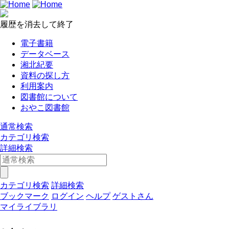
履歴を消去して終了
電子書籍
データベース
湘北紀要
資料の探し方
利用案内
図書館について
おやこ図書館
通常検索
カテゴリ検索
詳細検索
カテゴリ検索
詳細検索
ブックマーク
ログイン
ヘルプ
ゲストさん
マイライブラリ