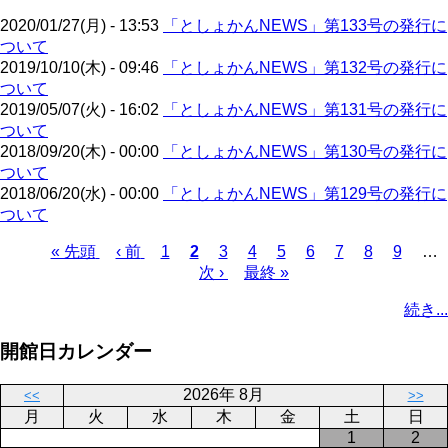
ジ
2020/01/27(月) - 13:53
「としょかんNEWS」第133号の発行に
ついて
2019/10/10(木) - 09:46
「としょかんNEWS」第132号の発行に
ついて
2019/05/07(火) - 16:02
「としょかんNEWS」第131号の発行に
ついて
2018/09/20(木) - 00:00
「としょかんNEWS」第130号の発行に
ついて
2018/06/20(水) - 00:00
「としょかんNEWS」第129号の発行に
ついて
先
« 先頭
前
‹ 前
ペ
1
カ
2
ペ
3
ペ
4
ペ
5
ペ
6
ペ
7
ペ
8
ペ
9
…
頭
ペ
ー
レ
次
次 ›
ー
最
最終 »
ー
ー
ー
ー
ー
ー
ペ
ペ
ー
ジ
ン
ペ
ジ
終
ジ
ジ
ジ
ジ
ジ
ジ
ー
続き...
ー
ジ
ト
ー
ペ
ジ
ジ
ペ
ジ
ー
送
開館日カレンダー
ー
ジ
り
ジ
2026年 8月
<<
>>
月
火
水
木
金
土
日
1
2