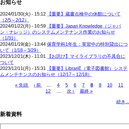
お知らせ
2024/01/30(火) - 15:12
【重要】蔵書点検中の休館について
（2/5～2/12）
2024/01/22(月) - 10:59
【重要】Japan Knowledge（ジャパ
ン・ナレッジ）のシステムメンテナンス作業のお知らせ
（1/31）
2024/01/19(金) - 13:44
保育学科1年生：実習中の特別貸出につ
いて（1/18～3/29）
2023/12/21(木) - 11:01
【お詫び】マイライブラリの不具合に
ついて
2023/12/11(月) - 15:31
【重要】LibrariE（電子図書館）システ
ムメンテナンスのお知らせ（12/17～12/18）
先
« 先頭
前
‹ 前
…
ペ
4
ペ
5
ペ
6
ペ
7
カ
8
ペ
9
ペ
10
ペ
11
頭
ペ
12
…
ー
ー
次
次 ›
ー
最
最終 »
ー
レ
ー
ー
ー
ペ
ペ
ー
ジ
ジ
ペ
ジ
終
ジ
ン
ジ
ジ
ジ
ー
続き...
ー
ジ
ー
ペ
ト
ジ
ジ
ジ
ー
ペ
送
新着資料
ジ
ー
り
ジ