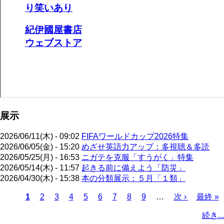
展示
2026/06/11(木) - 09:02
FIFAワールドカップ2026特集
2026/06/05(金) - 15:20
めざせ英語力アップ：多視聴＆多読
2026/05/25(月) - 16:53
ニガテを克服「すうがく」特集
2026/05/14(木) - 11:57
起きる前に備えよう「防災」
2026/04/30(木) - 15:38
本の分類展示：５月「１類」
カ
1
ペ
2
ペ
3
ペ
4
ペ
5
ペ
6
ペ
7
ペ
8
ペ
9
…
次
次 ›
最
最終 »
レ
ー
ー
ー
ー
ー
ー
ー
ー
ペ
終
ペ
続き...
ン
ジ
ジ
ジ
ジ
ジ
ジ
ジ
ジ
ー
ペ
ー