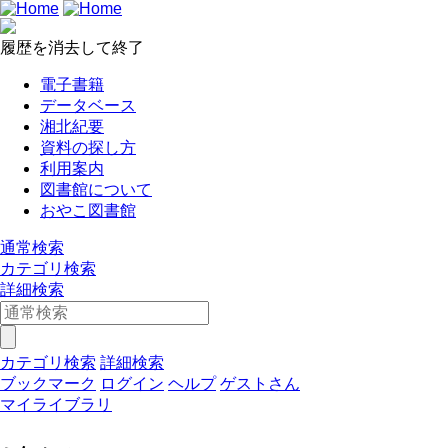
履歴を消去して終了
電子書籍
データベース
湘北紀要
資料の探し方
利用案内
図書館について
おやこ図書館
通常検索
カテゴリ検索
詳細検索
カテゴリ検索
詳細検索
ブックマーク
ログイン
ヘルプ
ゲストさん
マイライブラリ