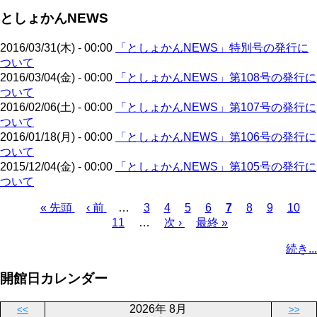
ト
ジ
ー
ジ
としょかんNEWS
ペ
ジ
送
ー
り
2016/03/31(木) - 00:00
「としょかんNEWS」特別号の発行に
ジ
ついて
2016/03/04(金) - 00:00
「としょかんNEWS」第108号の発行に
ついて
2016/02/06(土) - 00:00
「としょかんNEWS」第107号の発行に
ついて
2016/01/18(月) - 00:00
「としょかんNEWS」第106号の発行に
ついて
2015/12/04(金) - 00:00
「としょかんNEWS」第105号の発行に
ついて
先
« 先頭
前
‹ 前
…
ペ
3
ペ
4
ペ
5
ペ
6
カ
7
ペ
8
ペ
9
ペ
10
頭
ペ
11
…
ー
ー
次
次 ›
ー
最
最終 »
ー
レ
ー
ー
ー
ペ
ペ
ー
ジ
ジ
ペ
ジ
終
ジ
ン
ジ
ジ
ジ
ー
続き...
ー
ジ
ー
ペ
ト
ジ
ジ
ジ
ー
ペ
送
開館日カレンダー
ジ
ー
り
ジ
2026年 8月
<<
>>