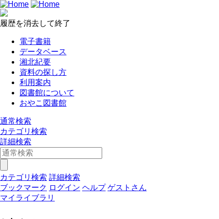
履歴を消去して終了
電子書籍
データベース
湘北紀要
資料の探し方
利用案内
図書館について
おやこ図書館
通常検索
カテゴリ検索
詳細検索
カテゴリ検索
詳細検索
ブックマーク
ログイン
ヘルプ
ゲストさん
マイライブラリ