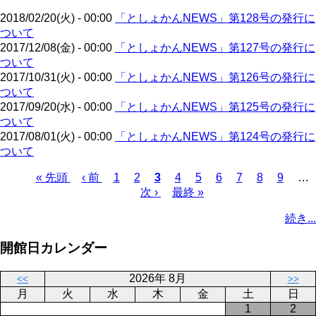
ー
り
2018/02/20(火) - 00:00
「としょかんNEWS」第128号の発行に
ジ
ついて
2017/12/08(金) - 00:00
「としょかんNEWS」第127号の発行に
ついて
2017/10/31(火) - 00:00
「としょかんNEWS」第126号の発行に
ついて
2017/09/20(水) - 00:00
「としょかんNEWS」第125号の発行に
ついて
2017/08/01(火) - 00:00
「としょかんNEWS」第124号の発行に
ついて
先
« 先頭
前
‹ 前
ペ
1
ペ
2
カ
3
ペ
4
ペ
5
ペ
6
ペ
7
ペ
8
ペ
9
…
頭
ペ
ー
ー
次
次 ›
レ
最
最終 »
ー
ー
ー
ー
ー
ー
ペ
ペ
ー
ジ
ジ
ペ
ン
終
ジ
ジ
ジ
ジ
ジ
ジ
ー
続き...
ー
ジ
ー
ト
ペ
ジ
ジ
ジ
ペ
ー
送
開館日カレンダー
ー
ジ
り
ジ
2026年 8月
<<
>>
月
火
水
木
金
土
日
1
2