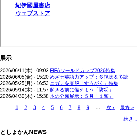
展示
2026/06/11(木) - 09:02
FIFAワールドカップ2026特集
2026/06/05(金) - 15:20
めざせ英語力アップ：多視聴＆多読
2026/05/25(月) - 16:53
ニガテを克服「すうがく」特集
2026/05/14(木) - 11:57
起きる前に備えよう「防災」
2026/04/30(木) - 15:38
本の分類展示：５月「１類」
カ
1
ペ
2
ペ
3
ペ
4
ペ
5
ペ
6
ペ
7
ペ
8
ペ
9
…
次
次 ›
最
最終 »
レ
ー
ー
ー
ー
ー
ー
ー
ー
ペ
終
ペ
続き...
ン
ジ
ジ
ジ
ジ
ジ
ジ
ジ
ジ
ー
ペ
ー
ト
ジ
ー
ジ
としょかんNEWS
ペ
ジ
送