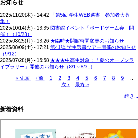
お知らせ
2025/11/20(木) - 14:42
「第5回 学生WEB選書」参加者大募
集！
2025/10/14(火) - 13:35
図書館イベント「ボードゲーム会」開
催！（10/28）
2025/08/25(月) - 13:26
★臨時★開館時間変更のお知らせ
2025/08/09(土) - 17:21
第41弾 学生選書ツアー開催のお知らせ
（9/12）
2025/07/28(月) - 15:58
★★★中高生対象：「夏のオープンラ
イブラリー」開催のお知らせ（8/1～8/31）
先
« 先頭
前
‹ 前
ペ
1
ペ
2
ペ
3
カ
4
ペ
5
ペ
6
ペ
7
ペ
8
ペ
9
…
頭
ペ
ー
ー
次
次 ›
ー
最
最終 »
レ
ー
ー
ー
ー
ー
ペ
ペ
ー
ジ
ジ
ペ
ジ
終
ン
ジ
ジ
ジ
ジ
ジ
ー
続き...
ー
ジ
ー
ペ
ト
ジ
ジ
ジ
ー
ペ
送
新着資料
ジ
ー
り
ジ