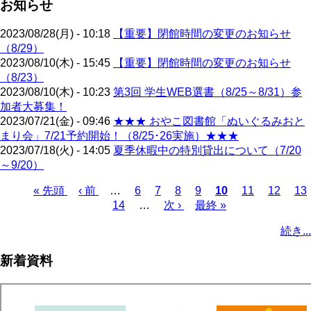
お知らせ
2023/08/28(月) - 10:18
【重要】閉館時間の変更のお知らせ
（8/29）
2023/08/10(木) - 15:45
【重要】閉館時間の変更のお知らせ
（8/23）
2023/08/10(木) - 10:23
第3回 学生WEB選書（8/25～8/31）参
加者大募集！
2023/07/21(金) - 09:46
★★★ おやこ図書館「ぬいぐるみおと
まり会」7/21予約開始！（8/25･26実施）★★★
2023/07/18(火) - 14:05
夏季休暇中の特別貸出について（7/20
～9/20）
先
« 先頭
前
‹ 前
…
ペ
6
ペ
7
ペ
8
ペ
9
カ
10
ペ
11
ペ
12
ペ
13
頭
ペ
ペ
14
ー
…
ー
次
次 ›
ー
ー
最
最終 »
レ
ー
ー
ー
ペ
ペ
ー
ー
ジ
ジ
ペ
ジ
ジ
終
ン
ジ
ジ
ジ
ー
続き...
ー
ジ
ジ
ー
ペ
ト
ジ
ジ
ジ
ー
ペ
送
新着資料
ジ
ー
り
ジ