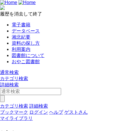
履歴を消去して終了
電子書籍
データベース
湘北紀要
資料の探し方
利用案内
図書館について
おやこ図書館
通常検索
カテゴリ検索
詳細検索
カテゴリ検索
詳細検索
ブックマーク
ログイン
ヘルプ
ゲストさん
マイライブラリ