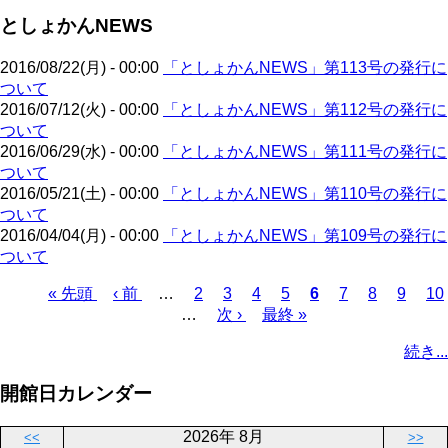
ジ
ジ
ー
ペ
送
としょかんNEWS
ジ
ー
り
ジ
2016/08/22(月) - 00:00
「としょかんNEWS」第113号の発行に
ついて
2016/07/12(火) - 00:00
「としょかんNEWS」第112号の発行に
ついて
2016/06/29(水) - 00:00
「としょかんNEWS」第111号の発行に
ついて
2016/05/21(土) - 00:00
「としょかんNEWS」第110号の発行に
ついて
2016/04/04(月) - 00:00
「としょかんNEWS」第109号の発行に
ついて
先
« 先頭
前
‹ 前
…
ペ
2
ペ
3
ペ
4
ペ
5
カ
6
ペ
7
ペ
8
ペ
9
ペ
10
頭
ペ
…
ー
次
次 ›
ー
ー
最
最終 »
ー
レ
ー
ー
ー
ー
ペ
ペ
ー
ジ
ペ
ジ
ジ
終
ジ
ン
ジ
ジ
ジ
ジ
ー
続き...
ー
ジ
ー
ペ
ト
ジ
ジ
ジ
ー
ペ
送
開館日カレンダー
ジ
ー
り
ジ
2026年 8月
<<
>>