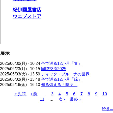
展示
2025/06/30(月) - 10:24
色で巡る12か月「青」
2025/06/23(月) - 10:15
国際交流2025
2025/06/03(火) - 13:59
ディック・ブルーナの世界
2025/06/02(月) - 13:48
色で巡る12か月「緑」
2025/05/16(金) - 16:10
知る備える「防災」
先
« 先頭
前
‹ 前
…
ペ
3
ペ
4
ペ
5
ペ
6
カ
7
ペ
8
ペ
9
ペ
10
頭
ペ
11
…
ー
ー
次
次 ›
ー
最
最終 »
ー
レ
ー
ー
ー
ペ
ペ
ー
ジ
ジ
ペ
ジ
終
ジ
ン
ジ
ジ
ジ
ー
続き...
ー
ジ
ー
ペ
ト
ジ