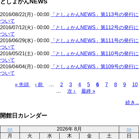
としょかんNEWS
ジ
ー
り
ジ
2016/08/22(月) - 00:00
「としょかんNEWS」第113号の発行に
ついて
2016/07/12(火) - 00:00
「としょかんNEWS」第112号の発行に
ついて
2016/06/29(水) - 00:00
「としょかんNEWS」第111号の発行に
ついて
2016/05/21(土) - 00:00
「としょかんNEWS」第110号の発行に
ついて
2016/04/04(月) - 00:00
「としょかんNEWS」第109号の発行に
ついて
先
« 先頭
前
‹ 前
…
ペ
2
ペ
3
ペ
4
ペ
5
カ
6
ペ
7
ペ
8
ペ
9
ペ
10
頭
ペ
…
ー
次
次 ›
ー
ー
最
最終 »
ー
レ
ー
ー
ー
ー
ペ
ペ
ー
ジ
ペ
ジ
ジ
終
ジ
ン
ジ
ジ
ジ
ジ
ー
続き...
ー
ジ
ー
ペ
ト
ジ
ジ
ジ
ー
ペ
送
開館日カレンダー
ジ
ー
り
ジ
2026年 8月
<<
>>
月
火
水
木
金
土
日