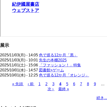
展示
2025/11/03(月) - 14:05
色で巡る12か月「黒」
2025/11/03(月) - 10:01
先生の本棚2025
2025/11/01(土) - 15:06
「ファッション！」特集
2025/10/01(水) - 14:57
図書館×ゲーム
2025/10/01(水) - 12:25
色で巡る12か月「オレンジ」
先
« 先頭
前
‹ 前
ペ
1
ペ
2
ペ
3
カ
4
ペ
5
ペ
6
ペ
7
ペ
8
ペ
9
…
頭
ペ
ー
ー
次
次 ›
ー
最
最終 »
レ
ー
ー
ー
ー
ー
ペ
ペ
ー
ジ
ジ
ペ
ジ
終
ン
ジ
ジ
ジ
ジ
ジ
ー
続き...
ー
ジ
ー
ペ
ト
ジ
ジ
ジ
ー
ペ
送