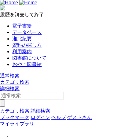
履歴を消去して終了
電子書籍
データベース
湘北紀要
資料の探し方
利用案内
図書館について
おやこ図書館
通常検索
カテゴリ検索
詳細検索
カテゴリ検索
詳細検索
ブックマーク
ログイン
ヘルプ
ゲストさん
マイライブラリ