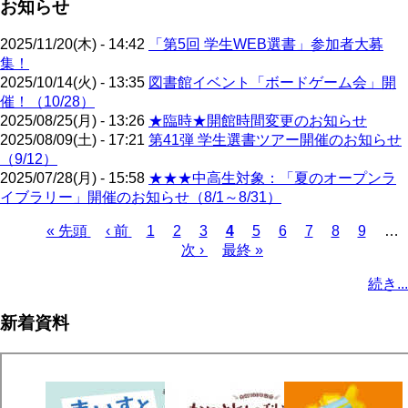
お知らせ
2025/11/20(木) - 14:42
「第5回 学生WEB選書」参加者大募
集！
2025/10/14(火) - 13:35
図書館イベント「ボードゲーム会」開
催！（10/28）
2025/08/25(月) - 13:26
★臨時★開館時間変更のお知らせ
2025/08/09(土) - 17:21
第41弾 学生選書ツアー開催のお知らせ
（9/12）
2025/07/28(月) - 15:58
★★★中高生対象：「夏のオープンラ
イブラリー」開催のお知らせ（8/1～8/31）
先
« 先頭
前
‹ 前
ペ
1
ペ
2
ペ
3
カ
4
ペ
5
ペ
6
ペ
7
ペ
8
ペ
9
…
頭
ペ
ー
ー
次
次 ›
ー
最
最終 »
レ
ー
ー
ー
ー
ー
ペ
ペ
ー
ジ
ジ
ペ
ジ
終
ン
ジ
ジ
ジ
ジ
ジ
ー
続き...
ー
ジ
ー
ペ
ト
ジ
ジ
ジ
ー
ペ
送
新着資料
ジ
ー
り
ジ