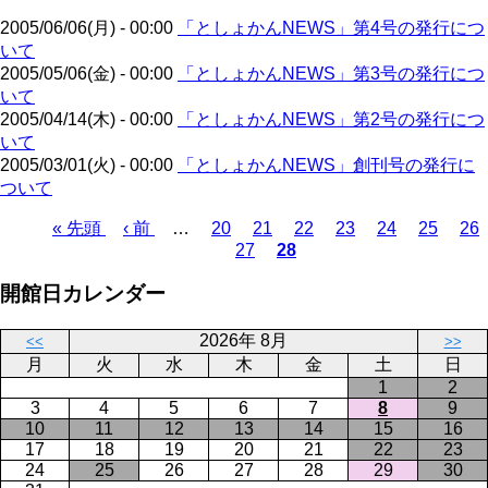
ジ
2005/06/06(月) - 00:00
「としょかんNEWS」第4号の発行につ
いて
2005/05/06(金) - 00:00
「としょかんNEWS」第3号の発行につ
いて
2005/04/14(木) - 00:00
「としょかんNEWS」第2号の発行につ
いて
2005/03/01(火) - 00:00
「としょかんNEWS」創刊号の発行に
ついて
先
« 先頭
前
‹ 前
…
ペ
20
ペ
21
ペ
22
ペ
23
ペ
24
ペ
25
ペ
26
27
28
頭
ペ
ー
ペ
ー
カ
ー
ー
ー
ー
ー
ペ
ペ
ー
ジ
ー
ジ
レ
ジ
ジ
ジ
ジ
ジ
ー
開館日カレンダー
ー
ジ
ジ
ン
ジ
ジ
ト
送
2026年 8月
ペ
り
<<
>>
月
火
水
木
金
土
日
ー
1
2
ジ
3
4
5
6
7
8
9
10
11
12
13
14
15
16
17
18
19
20
21
22
23
24
25
26
27
28
29
30