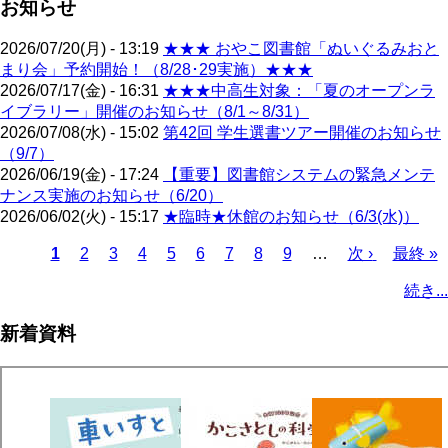
お知らせ
2026/07/20(月) - 13:19
★★★ おやこ図書館「ぬいぐるみおと
まり会」予約開始！（8/28･29実施）★★★
2026/07/17(金) - 16:31
★★★中高生対象：「夏のオープンラ
イブラリー」開催のお知らせ（8/1～8/31）
2026/07/08(水) - 15:02
第42回 学生選書ツアー開催のお知らせ
（9/7）
2026/06/19(金) - 17:24
【重要】図書館システムの緊急メンテ
ナンス実施のお知らせ（6/20）
2026/06/02(火) - 15:17
★臨時★休館のお知らせ（6/3(水)）
カ
1
ペ
2
ペ
3
ペ
4
ペ
5
ペ
6
ペ
7
ペ
8
ペ
9
…
次
次 ›
最
最終 »
レ
ー
ー
ー
ー
ー
ー
ー
ー
ペ
終
ペ
続き...
ン
ジ
ジ
ジ
ジ
ジ
ジ
ジ
ジ
ー
ペ
ー
ト
ジ
ー
ジ
新着資料
ペ
ジ
送
ー
り
ジ