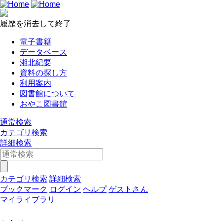
履歴を消去して終了
電子書籍
データベース
湘北紀要
資料の探し方
利用案内
図書館について
おやこ図書館
通常検索
カテゴリ検索
詳細検索
カテゴリ検索
詳細検索
ブックマーク
ログイン
ヘルプ
ゲストさん
マイライブラリ