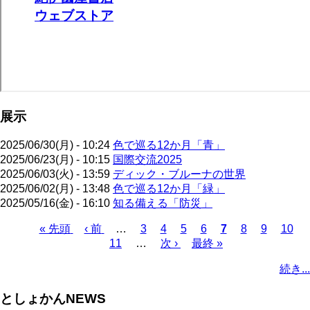
展示
2025/06/30(月) - 10:24
色で巡る12か月「青」
2025/06/23(月) - 10:15
国際交流2025
2025/06/03(火) - 13:59
ディック・ブルーナの世界
2025/06/02(月) - 13:48
色で巡る12か月「緑」
2025/05/16(金) - 16:10
知る備える「防災」
先
« 先頭
前
‹ 前
…
ペ
3
ペ
4
ペ
5
ペ
6
カ
7
ペ
8
ペ
9
ペ
10
頭
ペ
11
…
ー
ー
次
次 ›
ー
最
最終 »
ー
レ
ー
ー
ー
ペ
ペ
ー
ジ
ジ
ペ
ジ
終
ジ
ン
ジ
ジ
ジ
ー
続き...
ー
ジ
ー
ペ
ト
ジ
ジ
ジ
ー
ペ
送
としょかんNEWS
ジ
ー
り