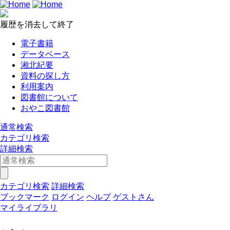
履歴を消去して終了
電子書籍
データベース
湘北紀要
資料の探し方
利用案内
図書館について
おやこ図書館
通常検索
カテゴリ検索
詳細検索
カテゴリ検索
詳細検索
ブックマーク
ログイン
ヘルプ
ゲストさん
マイライブラリ