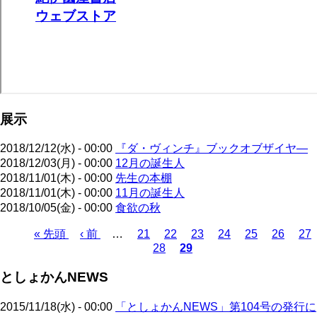
展示
2018/12/12(水) - 00:00
『ダ・ヴィンチ』ブックオブザイヤ―
2018/12/03(月) - 00:00
12月の誕生人
2018/11/01(木) - 00:00
先生の本棚
2018/11/01(木) - 00:00
11月の誕生人
2018/10/05(金) - 00:00
食欲の秋
先
« 先頭
前
‹ 前
…
ペ
21
ペ
22
ペ
23
ペ
24
ペ
25
ペ
26
ペ
27
28
29
頭
ペ
ー
ペ
ー
カ
ー
ー
ー
ー
ー
ペ
ペ
ー
ジ
ー
ジ
レ
ジ
ジ
ジ
ジ
ジ
ー
としょかんNEWS
ー
ジ
ジ
ン
ジ
ジ
ト
送
2015/11/18(水) - 00:00
「としょかんNEWS」第104号の発行に
ペ
り