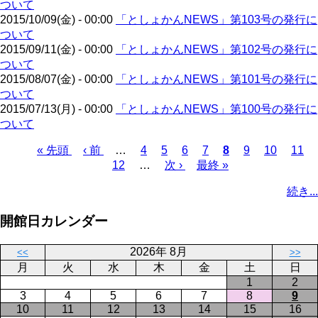
ついて
ー
2015/10/09(金) - 00:00
「としょかんNEWS」第103号の発行に
ジ
ついて
2015/09/11(金) - 00:00
「としょかんNEWS」第102号の発行に
ついて
2015/08/07(金) - 00:00
「としょかんNEWS」第101号の発行に
ついて
2015/07/13(月) - 00:00
「としょかんNEWS」第100号の発行に
ついて
先
« 先頭
前
‹ 前
…
ペ
4
ペ
5
ペ
6
ペ
7
カ
8
ペ
9
ペ
10
ペ
11
頭
ペ
12
…
ー
ー
次
次 ›
ー
最
最終 »
ー
レ
ー
ー
ー
ペ
ペ
ー
ジ
ジ
ペ
ジ
終
ジ
ン
ジ
ジ
ジ
ー
続き...
ー
ジ
ー
ペ
ト
ジ
ジ
ジ
ー
ペ
送
開館日カレンダー
ジ
ー
り
ジ
2026年 8月
<<
>>
月
火
水
木
金
土
日
1
2
3
4
5
6
7
8
9
10
11
12
13
14
15
16