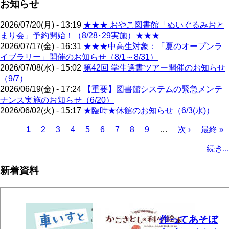
お知らせ
2026/07/20(月) - 13:19
★★★ おやこ図書館「ぬいぐるみおと
まり会」予約開始！（8/28･29実施）★★★
2026/07/17(金) - 16:31
★★★中高生対象：「夏のオープンラ
イブラリー」開催のお知らせ（8/1～8/31）
2026/07/08(水) - 15:02
第42回 学生選書ツアー開催のお知らせ
（9/7）
2026/06/19(金) - 17:24
【重要】図書館システムの緊急メンテ
ナンス実施のお知らせ（6/20）
2026/06/02(火) - 15:17
★臨時★休館のお知らせ（6/3(水)）
カ
1
ペ
2
ペ
3
ペ
4
ペ
5
ペ
6
ペ
7
ペ
8
ペ
9
…
次
次 ›
最
最終 »
レ
ー
ー
ー
ー
ー
ー
ー
ー
ペ
終
ペ
続き...
ン
ジ
ジ
ジ
ジ
ジ
ジ
ジ
ジ
ー
ペ
ー
ト
ジ
ー
ジ
新着資料
ペ
ジ
送
ー
り
ジ