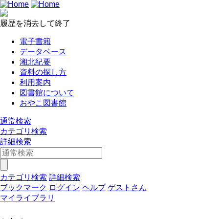
履歴を消去して終了
電子書籍
データベース
湘北紀要
資料の探し方
利用案内
図書館について
おやこ図書館
通常検索
カテゴリ検索
詳細検索
カテゴリ検索
詳細検索
ブックマーク
ログイン
ヘルプ
ゲストさん
マイライブラリ