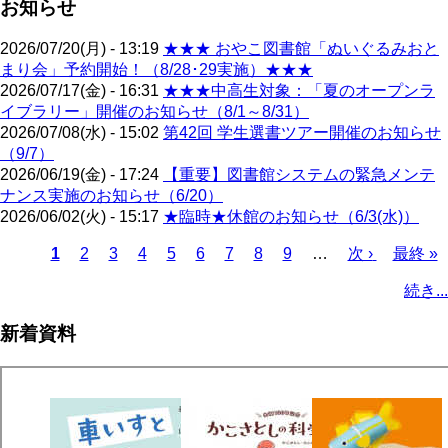
お知らせ
2026/07/20(月) - 13:19
★★★ おやこ図書館「ぬいぐるみおと
まり会」予約開始！（8/28･29実施）★★★
2026/07/17(金) - 16:31
★★★中高生対象：「夏のオープンラ
イブラリー」開催のお知らせ（8/1～8/31）
2026/07/08(水) - 15:02
第42回 学生選書ツアー開催のお知らせ
（9/7）
2026/06/19(金) - 17:24
【重要】図書館システムの緊急メンテ
ナンス実施のお知らせ（6/20）
2026/06/02(火) - 15:17
★臨時★休館のお知らせ（6/3(水)）
カ
1
ペ
2
ペ
3
ペ
4
ペ
5
ペ
6
ペ
7
ペ
8
ペ
9
…
次
次 ›
最
最終 »
レ
ー
ー
ー
ー
ー
ー
ー
ー
ペ
終
ペ
続き...
ン
ジ
ジ
ジ
ジ
ジ
ジ
ジ
ジ
ー
ペ
ー
ト
ジ
ー
ジ
新着資料
ペ
ジ
送
ー
り
ジ