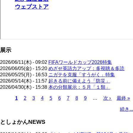
展示
2026/06/11(木) - 09:02
FIFAワールドカップ2026特集
2026/06/05(金) - 15:20
めざせ英語力アップ：多視聴＆多読
2026/05/25(月) - 16:53
ニガテを克服「すうがく」特集
2026/05/14(木) - 11:57
起きる前に備えよう「防災」
2026/04/30(木) - 15:38
本の分類展示：５月「１類」
カ
1
ペ
2
ペ
3
ペ
4
ペ
5
ペ
6
ペ
7
ペ
8
ペ
9
…
次
次 ›
最
最終 »
レ
ー
ー
ー
ー
ー
ー
ー
ー
ペ
終
ペ
続き...
ン
ジ
ジ
ジ
ジ
ジ
ジ
ジ
ジ
ー
ペ
ー
ト
ジ
ー
ジ
としょかんNEWS
ペ
ジ
送
ー
り