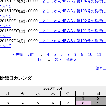
2015/11/18(水) - 00:00
「としょかんNEWS」第104号の発行に
ジ
ついて
2015/10/09(金) - 00:00
「としょかんNEWS」第103号の発行に
ついて
2015/09/11(金) - 00:00
「としょかんNEWS」第102号の発行に
ついて
2015/08/07(金) - 00:00
「としょかんNEWS」第101号の発行に
ついて
2015/07/13(月) - 00:00
「としょかんNEWS」第100号の発行に
ついて
先
« 先頭
前
‹ 前
…
ペ
4
ペ
5
ペ
6
ペ
7
カ
8
ペ
9
ペ
10
ペ
11
頭
ペ
12
…
ー
ー
次
次 ›
ー
最
最終 »
ー
レ
ー
ー
ー
ペ
ペ
ー
ジ
ジ
ペ
ジ
終
ジ
ン
ジ
ジ
ジ
ー
続き...
ー
ジ
ー
ペ
ト
ジ
ジ
ジ
ー
ペ
送
開館日カレンダー
ジ
ー
り
ジ
2026年 8月
<<
>>
月
火
水
木
金
土
日
1
2
3
4
5
6
7
8
9