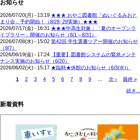
お知らせ
2026/07/20(月) - 13:19
★★★ おやこ図書館「ぬいぐるみおと
まり会」予約開始！（8/28･29実施）★★★
2026/07/17(金) - 16:31
★★★中高生対象：「夏のオープンラ
イブラリー」開催のお知らせ（8/1～8/31）
2026/07/08(水) - 15:02
第42回 学生選書ツアー開催のお知らせ
（9/7）
2026/06/19(金) - 17:24
【重要】図書館システムの緊急メンテ
ナンス実施のお知らせ（6/20）
2026/06/02(火) - 15:17
★臨時★休館のお知らせ（6/3(水)）
カ
1
ペ
2
ペ
3
ペ
4
ペ
5
ペ
6
ペ
7
ペ
8
ペ
9
…
次
次 ›
最
最終 »
レ
ー
ー
ー
ー
ー
ー
ー
ー
ペ
終
ペ
続き...
ン
ジ
ジ
ジ
ジ
ジ
ジ
ジ
ジ
ー
ペ
ー
ト
ジ
ー
ジ
新着資料
ペ
ジ
送
ー
り
ジ