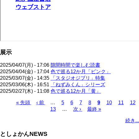
展示
2025/04/07(月) - 17:06
隙間時間で楽しむ読書
2025/04/04(金) - 17:04
色で巡る12か月「ピンク」
2025/03/07(金) - 14:35
「スタジオジブリ」特集
2025/03/06(木) - 16:51
「ねずみくん」シリーズ
2025/02/27(木) - 11:08
色で巡る12か月「黄」
先
« 先頭
前
‹ 前
…
ペ
5
ペ
6
ペ
7
ペ
8
カ
9
ペ
10
ペ
11
ペ
12
頭
ペ
ペ
13
ー
…
ー
次
次 ›
ー
最
最終 »
ー
レ
ー
ー
ー
ペ
ペ
ー
ー
ジ
ジ
ペ
ジ
終
ジ
ン
ジ
ジ
ジ
ー
続き...
ー
ジ
ジ
ー
ペ
ト
ジ
ジ
ジ
ー
ペ
送
としょかんNEWS
ジ
ー
り