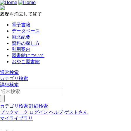
履歴を消去して終了
電子書籍
データベース
湘北紀要
資料の探し方
利用案内
図書館について
おやこ図書館
通常検索
カテゴリ検索
詳細検索
カテゴリ検索
詳細検索
ブックマーク
ログイン
ヘルプ
ゲストさん
マイライブラリ