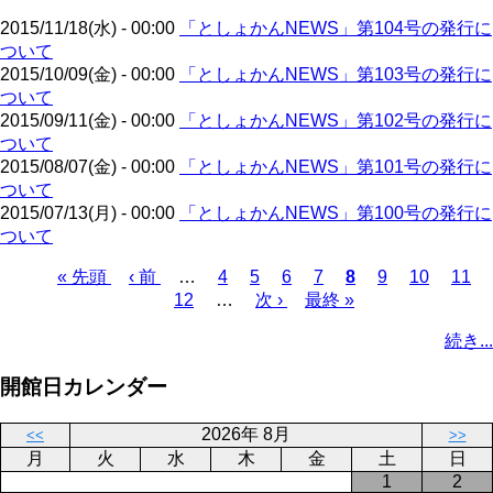
ジ
2015/11/18(水) - 00:00
「としょかんNEWS」第104号の発行に
ついて
2015/10/09(金) - 00:00
「としょかんNEWS」第103号の発行に
ついて
2015/09/11(金) - 00:00
「としょかんNEWS」第102号の発行に
ついて
2015/08/07(金) - 00:00
「としょかんNEWS」第101号の発行に
ついて
2015/07/13(月) - 00:00
「としょかんNEWS」第100号の発行に
ついて
先
« 先頭
前
‹ 前
…
ペ
4
ペ
5
ペ
6
ペ
7
カ
8
ペ
9
ペ
10
ペ
11
頭
ペ
12
…
ー
ー
次
次 ›
ー
最
最終 »
ー
レ
ー
ー
ー
ペ
ペ
ー
ジ
ジ
ペ
ジ
終
ジ
ン
ジ
ジ
ジ
ー
続き...
ー
ジ
ー
ペ
ト
ジ
ジ
ジ
ー
ペ
送
開館日カレンダー
ジ
ー
り
ジ
2026年 8月
<<
>>
月
火
水
木
金
土
日
1
2