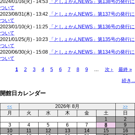
2024/01/16(火) - 14:53
「としょかんNEWS」第138号の発行に
ジ
ついて
2023/08/31(木) - 13:42
「としょかんNEWS」第137号の発行に
ついて
2023/01/10(火) - 11:25
「としょかんNEWS」第136号の発行に
ついて
2021/01/25(月) - 10:23
「としょかんNEWS」第135号の発行に
ついて
2020/06/30(火) - 15:08
「としょかんNEWS」第134号の発行に
ついて
カ
1
ペ
2
ペ
3
ペ
4
ペ
5
ペ
6
ペ
7
ペ
8
ペ
9
…
次
次 ›
最
最終 »
レ
ー
ー
ー
ー
ー
ー
ー
ー
ペ
終
ペ
続き...
ン
ジ
ジ
ジ
ジ
ジ
ジ
ジ
ジ
ー
ペ
ー
ト
ジ
ー
ジ
開館日カレンダー
ペ
ジ
送
ー
り
2026年 8月
<<
>>
ジ
月
火
水
木
金
土
日
1
2
3
4
5
6
7
8
9
10
11
12
13
14
15
16