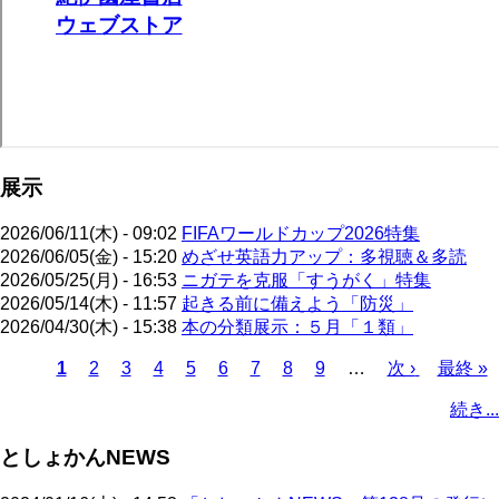
展示
2026/06/11(木) - 09:02
FIFAワールドカップ2026特集
2026/06/05(金) - 15:20
めざせ英語力アップ：多視聴＆多読
2026/05/25(月) - 16:53
ニガテを克服「すうがく」特集
2026/05/14(木) - 11:57
起きる前に備えよう「防災」
2026/04/30(木) - 15:38
本の分類展示：５月「１類」
カ
1
ペ
2
ペ
3
ペ
4
ペ
5
ペ
6
ペ
7
ペ
8
ペ
9
…
次
次 ›
最
最終 »
レ
ー
ー
ー
ー
ー
ー
ー
ー
ペ
終
ペ
続き...
ン
ジ
ジ
ジ
ジ
ジ
ジ
ジ
ジ
ー
ペ
ー
ト
ジ
ー
ジ
としょかんNEWS
ペ
ジ
送
ー
り