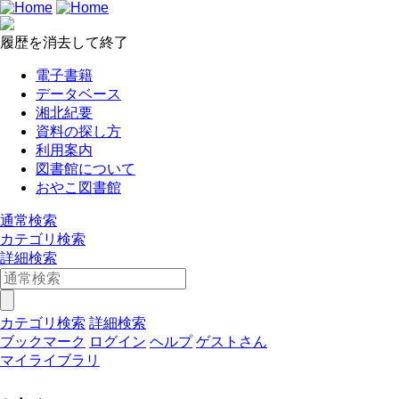
履歴を消去して終了
電子書籍
データベース
湘北紀要
資料の探し方
利用案内
図書館について
おやこ図書館
通常検索
カテゴリ検索
詳細検索
カテゴリ検索
詳細検索
ブックマーク
ログイン
ヘルプ
ゲストさん
マイライブラリ