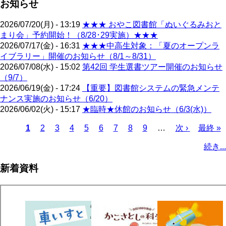
お知らせ
2026/07/20(月) - 13:19
★★★ おやこ図書館「ぬいぐるみおと
まり会」予約開始！（8/28･29実施）★★★
2026/07/17(金) - 16:31
★★★中高生対象：「夏のオープンラ
イブラリー」開催のお知らせ（8/1～8/31）
2026/07/08(水) - 15:02
第42回 学生選書ツアー開催のお知らせ
（9/7）
2026/06/19(金) - 17:24
【重要】図書館システムの緊急メンテ
ナンス実施のお知らせ（6/20）
2026/06/02(火) - 15:17
★臨時★休館のお知らせ（6/3(水)）
カ
1
ペ
2
ペ
3
ペ
4
ペ
5
ペ
6
ペ
7
ペ
8
ペ
9
…
次
次 ›
最
最終 »
レ
ー
ー
ー
ー
ー
ー
ー
ー
ペ
終
ペ
続き...
ン
ジ
ジ
ジ
ジ
ジ
ジ
ジ
ジ
ー
ペ
ー
ト
ジ
ー
ジ
新着資料
ペ
ジ
送
ー
り
ジ