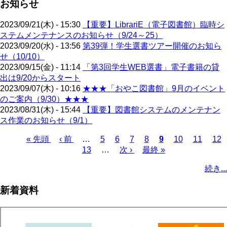
お知らせ
2023/09/21(木) - 15:30
【重要】LibrariE（電子図書館）臨時シ
ステムメンテナンスのお知らせ（9/24～25）
2023/09/20(水) - 13:56
第39弾！学生選書ツアー開催のお知ら
せ（10/10）
2023/09/15(金) - 11:14
「第3回学生WEB選書」電子書籍の貸
出は9/20からスタート
2023/09/07(木) - 10:16
★★★「おやこ図書館」9月のイベント
のご案内（9/30）★★★
2023/08/31(木) - 15:44
【重要】図書館システムのメンテナン
ス作業のお知らせ（9/1）
先
« 先頭
前
‹ 前
…
ペ
5
ペ
6
ペ
7
ペ
8
カ
9
ペ
10
ペ
11
ペ
12
頭
ペ
ペ
13
ー
…
ー
次
次 ›
ー
最
最終 »
ー
レ
ー
ー
ー
ペ
ペ
ー
ー
ジ
ジ
ペ
ジ
終
ジ
ン
ジ
ジ
ジ
ー
続き...
ー
ジ
ジ
ー
ペ
ト
ジ
ジ
ジ
ー
ペ
送
新着資料
ジ
ー
り
ジ