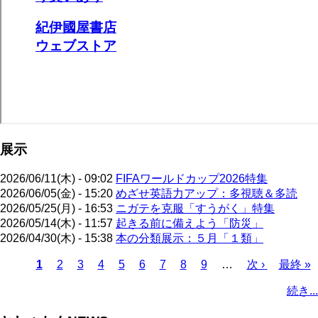
展示
2026/06/11(木) - 09:02
FIFAワールドカップ2026特集
2026/06/05(金) - 15:20
めざせ英語力アップ：多視聴＆多読
2026/05/25(月) - 16:53
ニガテを克服「すうがく」特集
2026/05/14(木) - 11:57
起きる前に備えよう「防災」
2026/04/30(木) - 15:38
本の分類展示：５月「１類」
カ
1
ペ
2
ペ
3
ペ
4
ペ
5
ペ
6
ペ
7
ペ
8
ペ
9
…
次
次 ›
最
最終 »
レ
ー
ー
ー
ー
ー
ー
ー
ー
ペ
終
ペ
続き...
ン
ジ
ジ
ジ
ジ
ジ
ジ
ジ
ジ
ー
ペ
ー
ト
ジ
ー
ジ