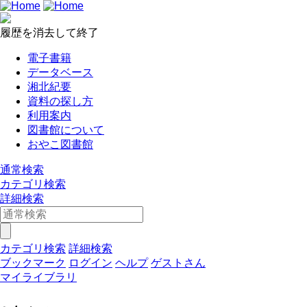
履歴を消去して終了
電子書籍
データベース
湘北紀要
資料の探し方
利用案内
図書館について
おやこ図書館
通常検索
カテゴリ検索
詳細検索
カテゴリ検索
詳細検索
ブックマーク
ログイン
ヘルプ
ゲストさん
マイライブラリ