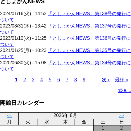
としょかんNEWS
ペ
ジ
送
ー
り
2024/01/16(火) - 14:53
「としょかんNEWS」第138号の発行に
ジ
ついて
2023/08/31(木) - 13:42
「としょかんNEWS」第137号の発行に
ついて
2023/01/10(火) - 11:25
「としょかんNEWS」第136号の発行に
ついて
2021/01/25(月) - 10:23
「としょかんNEWS」第135号の発行に
ついて
2020/06/30(火) - 15:08
「としょかんNEWS」第134号の発行に
ついて
カ
1
ペ
2
ペ
3
ペ
4
ペ
5
ペ
6
ペ
7
ペ
8
ペ
9
…
次
次 ›
最
最終 »
レ
ー
ー
ー
ー
ー
ー
ー
ー
ペ
終
ペ
続き...
ン
ジ
ジ
ジ
ジ
ジ
ジ
ジ
ジ
ー
ペ
ー
ト
ジ
ー
ジ
開館日カレンダー
ペ
ジ
送
ー
り
2026年 8月
<<
>>
ジ
月
火
水
木
金
土
日
1
2